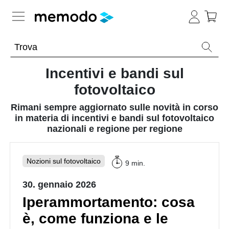
Conoscenza esperta
Incentivi e bandi sul
Memodo Academy
fotovoltaico
Fotovoltaico
Panoramica
Rimani sempre aggiornato sulle novità in corso
in materia di incentivi e bandi sul fotovoltaico
Archivio
nazionali e regione per regione
Panoramica
-
Webinar
sul
Argomento
fotovoltaico
Nozioni sul fotovoltaico
9 min.
Strumenti
Impianti
Webinar
utili
Panoramica
fotovoltaici
sul
30. gennaio 2026
fotovoltaico
Altro
Webinar
Moduli
Panoramica
Iperammortamento: cosa
con
fotovoltaici
Memodo
Panoramica
è, come funziona e le
Batterie
Incentivi
Ottimizzatori
compatibili