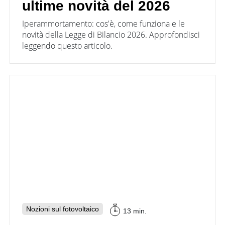
ultime novità del 2026
Webinar
con
News
con
inverter
Inverter
i
fotovoltaici
fotovoltaici
Iperammortamento: cos'è, come funziona e le
Case
partner
Study
novità della Legge di Bilancio 2026. Approfondisci
produttori
Tabelle
Sistemi
leggendo questo articolo.
comparative
di
Sistemi
materiale
accumulo
di
fotovoltaico
fotovoltaici
monitoraggio
Cataloghi
Sistemi
Sector
Memodo
di
coupling
su
montaggio
materiale
fotovoltaico
E-mobility
Calcolatore
News
di
Panoramica
autoconsumo
fotovoltaico
Argomento
Strumenti utili
Strumenti
Generale
utili
Negozio online
Panoramica
Wallbox
Panoramica
Supporto
Nozioni sul fotovoltaico
13 min.
al
Colonnine
tuo
di
Wallbox