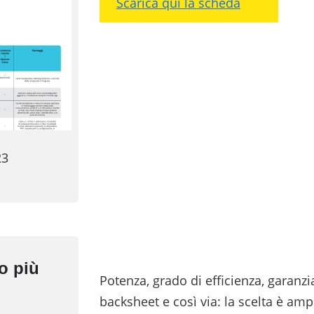
Scarica qui la scheda
23
o più
Potenza, grado di efficienza, garanzia
backsheet e così via: la scelta è amp