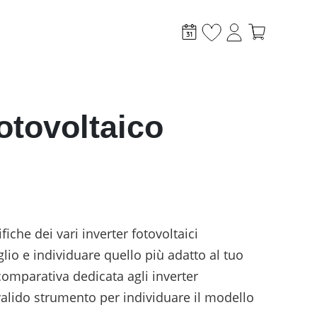
otovoltaico
taico
Altro
i
Incentivi
iche dei vari inverter fotovoltaici
News
io e individuare quello più adatto al tuo
Case Study
Sistemi di monitoraggio
comparativa dedicata agli inverter
Sector coupling
valido strumento per individuare il modello