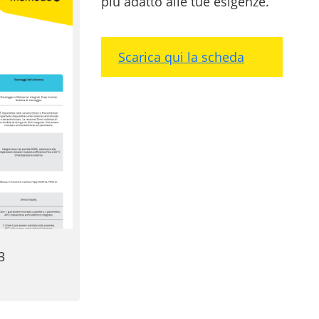
più adatto alle tue esigenze.
Scarica qui la scheda
3