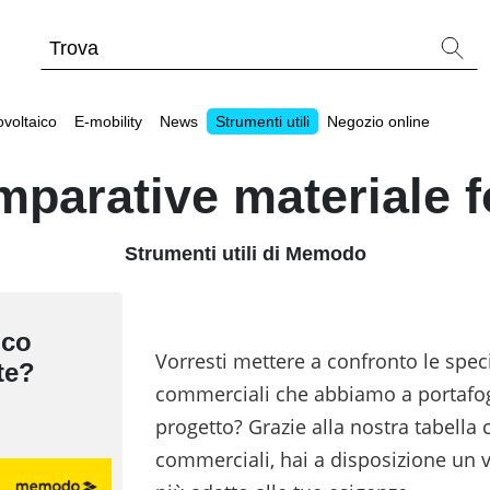
ovoltaico
E-mobility
News
Strumenti utili
Negozio online
mparative materiale f
Strumenti utili di Memodo
tallatore
Strumenti utili
Strumenti utili
Webinar sul fotovol
ico
Batterie compatibili con inverter fotovoltaici
Wallbox e stazioni di ricarica per veicoli elettric
Vorresti mettere a confronto le specif
Tabelle comparative materiale fotovoltaico
te?
commerciali che abbiamo a portafogl
Cataloghi Memodo su materiale fotovoltaico
Calcolatore di autoconsumo fotovoltaico
progetto? Grazie alla nostra tabella 
commerciali, hai a disposizione un 