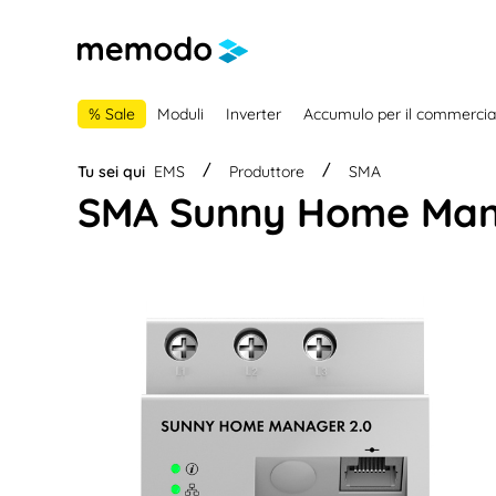
lla navigazione principale
Skip to B2B platform navigation
% Sale
Moduli
Inverter
Accumulo per il commercia
Tu sei qui
EMS
Produttore
SMA
SMA Sunny Home Man