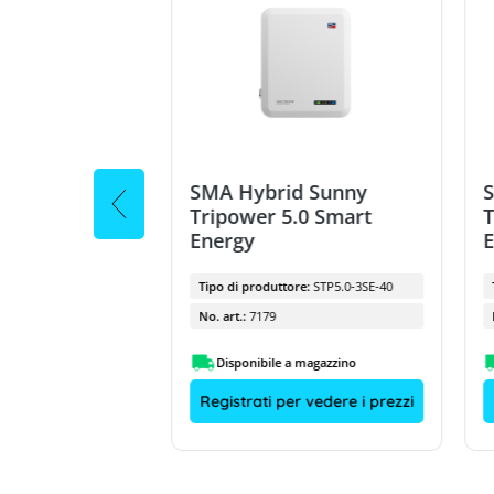
 Tripower X
SMA Hybrid Sunny
Tripower 5.0 Smart
T
Energy
ore:
STP 15-50
Tipo di produttore:
STP5.0-3SE-40
No. art.:
7179
a magazzino
Disponibile a magazzino
r vedere i prezzi
Registrati per vedere i prezzi