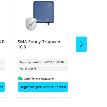
.0
SMA Sunny Tripower
SMA Sunny T
10.0
15
Tipo di produttore:
STP10.0-3AV-40
Tipo di produttore
No. art.:
3878
No. art.:
7608
Disponibile a magazzino
Disponibile a m
zi
Registrati per vedere i prezzi
Registrati per 