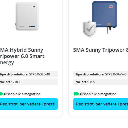
SMA Hybrid Sunny
SMA Sunny Tripower 8
ripower 6.0 Smart
Energy
Tipo di produttore:
STP6.0-3SE-40
Tipo di produttore:
STP8.0-3AV-40
No. art.:
7180
No. art.:
3877
Disponibile a magazzino
Disponibile a magazzino
Registrati per vedere i prezzi
Registrati per vedere i prez