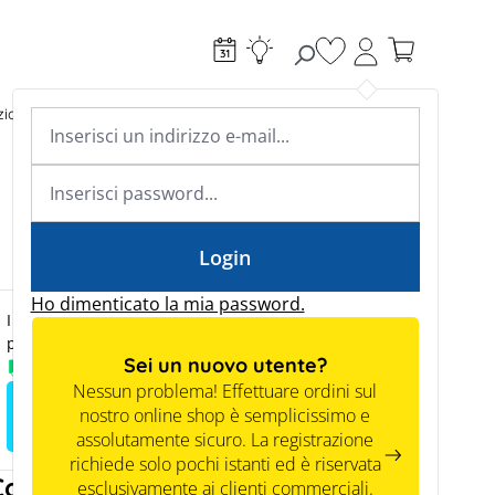
Hai 0 articoli nella l
ioni di ricarica
Riscaldamento
Conoscenza specialistica
Academy & Webinars
Conoscenza specialistica
News
Tools
Login
Ho dimenticato la mia password.
I prezzi saranno visibili ai clienti commerciali solo
previa registrazione.
Sei un nuovo utente?
Disponibile a magazzino
Nessun problema! Effettuare ordini sul
nostro online shop è semplicissimo e
Registrati per vedere i prezzi
assolutamente sicuro. La registrazione
richiede solo pochi istanti ed è riservata
Consiglio tecnico
esclusivamente ai clienti commerciali.