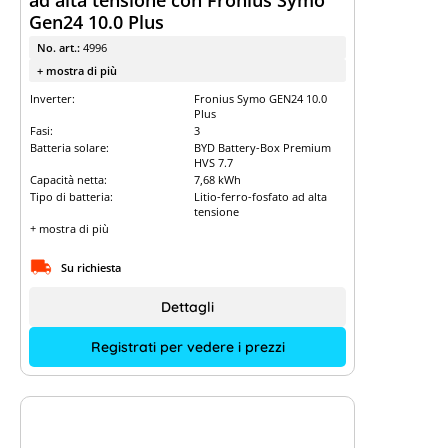
ad alta tensione con Fronius Symo
Gen24 10.0 Plus
No. art.:
4996
+ mostra di più
Inverter:
Fronius Symo GEN24 10.0
Plus
Fasi:
3
Batteria solare:
BYD Battery-Box Premium
HVS 7.7
Capacità netta:
7,68 kWh
Tipo di batteria:
Litio-ferro-fosfato ad alta
tensione
+ mostra di più
Su richiesta
Dettagli
Registrati per vedere i prezzi