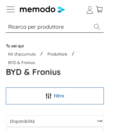
Skip to B2B platform navigation
% Sale
Moduli
Inverter
Accumulo per
Tu sei qui
Kit d’accumulo
Produttore
BYD & Fronius
BYD & Fronius
Filtro