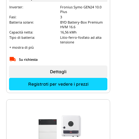
Inverter:
Fronius Symo GEN24 10.0
Plus
Fasi:
3
Batteria solare:
BYD Battery-Box Premium
HVM 16.6
Capacità netta:
16,56 kWh
Tipo di batteria:
Litio-ferro-fosfato ad alta
tensione
+ mostra di più
Su richiesta
Dettagli
Registrati per vedere i prezzi