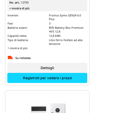
No. art.:
12793
+ mostra di più
Inverter:
Fronius Symo GEN24 6.0
Plus
Fasi:
3
Batteria solare:
BYD Battery-Box Premium
HVS 12.8
Capacità netta:
12,8 kWh
Tipo di batteria:
Litio-ferro-fosfato ad alta
tensione
+ mostra di più
Su richiesta
Dettagli
Registrati per vedere i prezzi