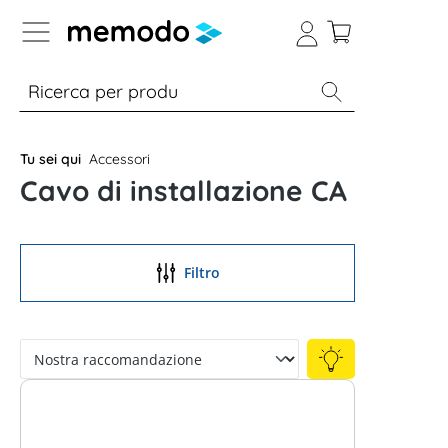
Skip to B2B platform navigation
% Sale
Moduli
Inverter
Accumulo per
Tu sei qui
Accessori
Cavo di installazione CA
Filtro
Conoscenza esperta