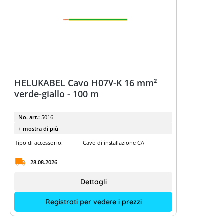
Sistemi di monitoraggio
Tabella comparativa dei sistemi di
monitoraggio
HELUKABEL Cavo H07V-K 16 mm²
verde-giallo - 100 m
No. art.:
5016
+ mostra di più
Tipo di accessorio:
Cavo di installazione CA
28.08.2026
Dettagli
Registrati per vedere i prezzi