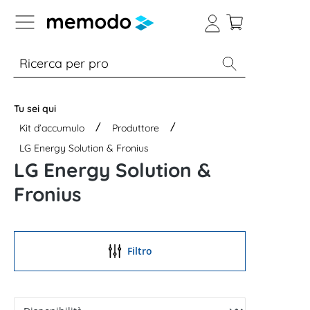
Skip to B2B platform navigation
% Sale
Moduli
Inverter
Accumulo per
Tu sei qui
Kit d’accumulo
Produttore
LG Energy Solution & Fronius
LG Energy Solution &
Fronius
Filtro