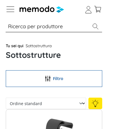
Skip to B2B platform navigation
% Sale
Moduli
Inverter
Accumulo per
Tu sei qui
Sottostruttura
Sottostrutture
Filtro
Conoscenza esperta