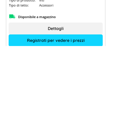
Tipo di prodotto:
Viti
Tipo di tetto:
Accessori
Disponibile a magazzino
Dettagli
Registrati per vedere i prezzi
% Sale
Vite autoperforante con guarnizione
di K2