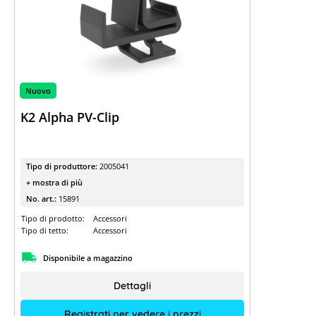
Trova la tua
sottostruttura
Guida rapida ai sistemi di montaggio
K2
YouTube
Nuovo
I nostri video sulle sottostrutture
K2 Alpha PV-Clip
Tipo di produttore:
2005041
+ mostra di più
No. art.:
15891
Tipo di prodotto:
Accessori
Tipo di tetto:
Accessori
Disponibile a magazzino
Dettagli
Registrati per vedere i prezzi