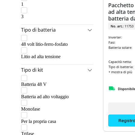
1
Pacchetto 
ad alta te
3
batteria d
No. art.:
11753
Tipo di batteria
Inverter:
Fasi:
48 volt litio-ferro-fosfato
Batteria solare:
Litio ad alta tensione
Capacità netta:
Tipo di batteria:
Tipo di kit
+ mostra di più
Batteria 48 V
Disponibil
Batteria ad alto voltaggio
Monofase
Registra
Per la propria casa
Trifase