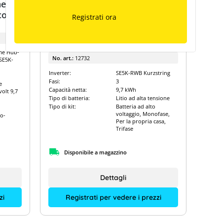
e di
Pacchetto SolarEdge con
con
stringa corta SE5K-RWB e
Registrati ora
batteria ad alta tensione
SolarEdge Home 9,7 kWh
Tipo di produttore:
SE5K-RWBTEBEN4 + BAT-10
K1PS0B-12
me Hub-
No. art.:
12732
SE5K-
Inverter:
SE5K-RWB Kurzstring
Fasi:
3
e
Capacità netta:
9,7 kWh
olt 9,7
Tipo di batteria:
Litio ad alta tensione
Tipo di kit:
Batteria ad alto
voltaggio, Monofase,
ro-
Per la propria casa,
Trifase
Disponibile a magazzino
Dettagli
Registrati per vedere i prezzi
zi