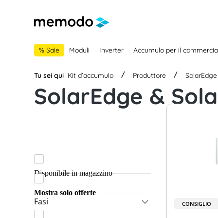
lla navigazione principale
Skip to B2B platform navigation
% Sale
Moduli
Inverter
Accumulo per il commercia
Tu sei qui
Kit d’accumulo
Produttore
SolarEdge
SolarEdge & Sol
Disponibile in magazzino
Mostra solo offerte
Fasi
CONSIGLIO