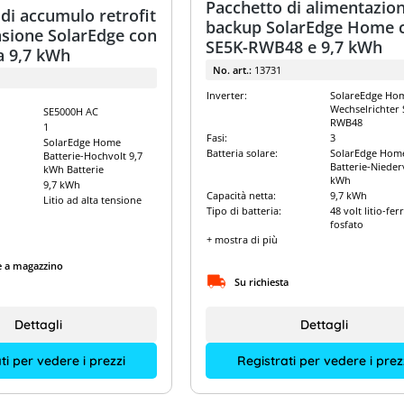
Pacchetto di alimentazion
di accumulo retrofit
backup SolarEdge Home 
nsione SolarEdge con
SE5K-RWB48 e 9,7 kWh
a 9,7 kWh
No. art.:
13731
Inverter:
SolareEdge Ho
Wechselrichter 
SE5000H AC
RWB48
1
Fasi:
3
SolarEdge Home
Batteria solare:
SolarEdge Hom
Batterie-Hochvolt 9,7
Batterie-Niederv
kWh Batterie
kWh
9,7 kWh
Capacità netta:
9,7 kWh
Litio ad alta tensione
Tipo di batteria:
48 volt litio-fer
fosfato
+ mostra di più
e a magazzino
Su richiesta
Dettagli
Dettagli
ti per vedere i prezzi
Registrati per vedere i prez