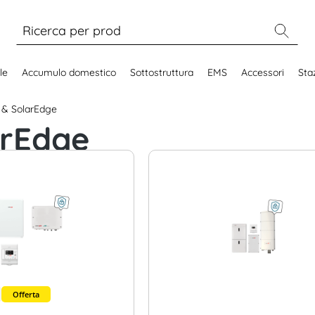
le
Accumulo domestico
Sottostruttura
EMS
Accessori
Staz
 & SolarEdge
arEdge
Offerta