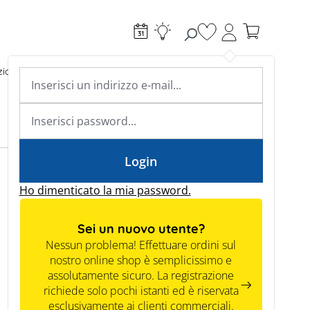
Hai 0 articoli nella l
ioni di ricarica
Riscaldamento
Conoscenza specialistica
Academy & Webinars
Conoscenza specialistica
News
Tools
Login
Ho dimenticato la mia password.
Sei un nuovo utente?
Nessun problema! Effettuare ordini sul
nostro online shop è semplicissimo e
assolutamente sicuro. La registrazione
richiede solo pochi istanti ed è riservata
esclusivamente ai clienti commerciali.