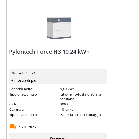
Pylontech Force H3 10,24 kWh
No. art.:
13572
+ mostra di più
Capacità netta:
9,69 kWh
Tipo di accumulo :
Litio-ferro-fosfato ad alta
tensione
Cicli:
8000
Garanzia:
10 Jahre
Tipo di accumulo :
Batteria ad alto voltaggio
16.10.2026