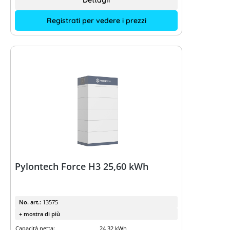
Dettagli
Registrati per vedere i prezzi
Pylontech Force H3 25,60 kWh
No. art.:
13575
+ mostra di più
Capacità netta:
24,32 kWh