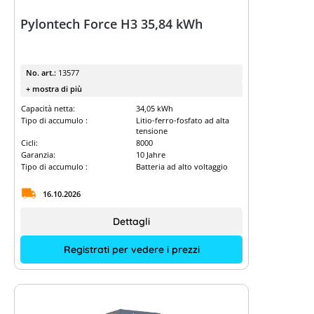
Pylontech Force H3 35,84 kWh
No. art.:
13577
+ mostra di più
Capacità netta:
34,05 kWh
Tipo di accumulo :
Litio-ferro-fosfato ad alta
tensione
Cicli:
8000
Garanzia:
10 Jahre
Tipo di accumulo :
Batteria ad alto voltaggio
16.10.2026
Dettagli
Registrati per vedere i prezzi