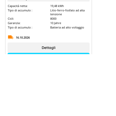
Capacità netta:
19,48 kWh
Tipo di accumulo :
Litio-ferro-fosfato ad alta
tensione
Cicli:
8000
Garanzia:
10 Jahre
Tipo di accumulo :
Batteria ad alto voltaggio
16.10.2026
Dettagli
Registrati per vedere i prezzi