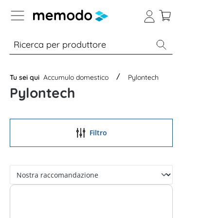
Skip to B2B platform navigation
% Sale
Moduli
Inverter
Accumulo per
Tu sei qui
Accumulo domestico
Pylontech
Pylontech
Filtro