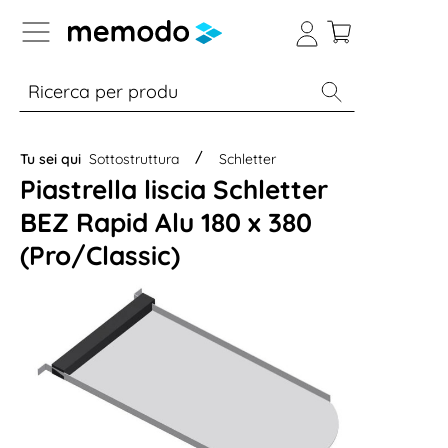
Skip to B2B platform navigation
% Sale
Moduli
Inverter
Accumulo per
Tu sei qui
Sottostruttura
Schletter
Piastrella liscia Schletter
BEZ Rapid Alu 180 x 380
(Pro/Classic)