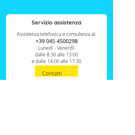
Servizio assistenza
Assistenza telefonica e consulenza al:
+39 045 4500298
Lunedì - Venerdì:
dalle 8:30 alle 13:00
e dalle 14:00 alle 17:30
Contatti
Servizio FV-Shop
Memodo Academy
Informazioni
Conoscenza esperta
Chi siamo
I nostri prodotti
Assistenza e supporto tecnico
Dove potete trovarci
Cataloghi Memodo
FAQ
Lavora con noi
Tabelle comparative materiale fotovoltaico
Italia