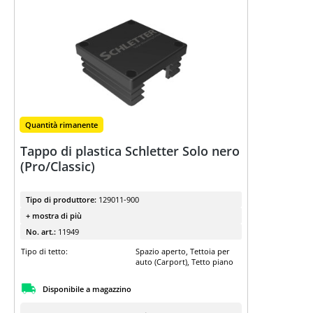
Conoscenza esperta
Trova la tua
sottostruttura
Guida rapida ai sistemi di montaggio
K2
YouTube
Quantità rimanente
I nostri video sulle sottostrutture
Tappo di plastica Schletter Solo nero
(Pro/Classic)
Tipo di produttore:
129011-900
+ mostra di più
No. art.:
11949
Tipo di tetto:
Spazio aperto, Tettoia per
auto (Carport), Tetto piano
Disponibile a magazzino