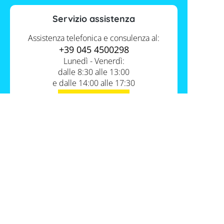
Servizio assistenza
Assistenza telefonica e consulenza al:
+39 045 4500298
Lunedì - Venerdì:
dalle 8:30 alle 13:00
e dalle 14:00 alle 17:30
Contatti
Servizio FV-Shop
Memodo Academy
Informazioni
Conoscenza esperta
Chi siamo
I nostri prodotti
Assistenza e supporto tecnico
Dove potete trovarci
Cataloghi Memodo
FAQ
Lavora con noi
Tabelle comparative materiale fotovoltaico
Italia
Spedizione
Batterie compatibili con inverter fotovoltaici