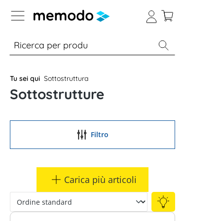
Skip to B2B platform navigation
% Sale
Moduli
Inverter
Accumulo per
Tu sei qui
Sottostruttura
Sottostrutture
Filtro
Carica più articoli