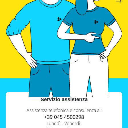
con
inverter
fotovoltaici
Tabelle
comparative
materiale
fotovoltaico
Cataloghi
Memodo
su
materiale
fotovoltaico
Servizio assistenza
Assistenza telefonica e consulenza al:
+39 045 4500298
Lunedì - Venerdì: