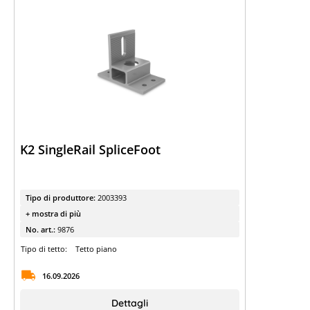
Conoscenza esperta
Trova la tua
sottostruttura
Guida rapida ai sistemi di montaggio
K2
YouTube
I nostri video sulle sottostrutture
K2 SingleRail SpliceFoot
Tipo di produttore:
2003393
+ mostra di più
No. art.:
9876
Tipo di tetto:
Tetto piano
16.09.2026
Dettagli