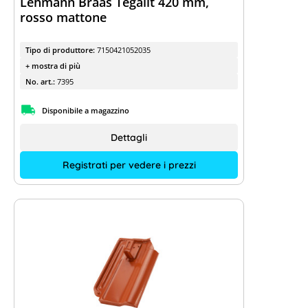
Lehmann Braas Tegalit 420 mm,
rosso mattone
Tipo di produttore:
7150421052035
+ mostra di più
No. art.:
7395
Disponibile a magazzino
Dettagli
Registrati per vedere i prezzi