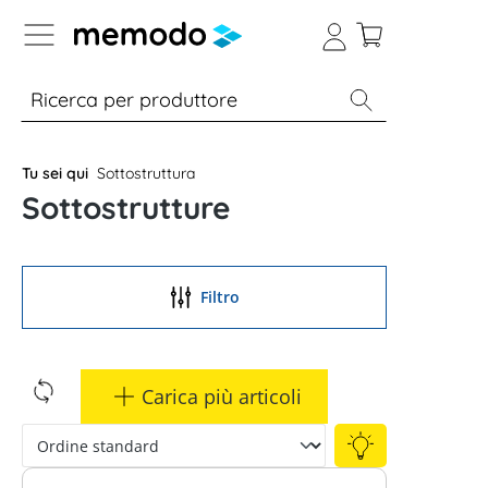
Skip to B2B platform navigation
% Sale
Moduli
Inverter
Accumulo per
Tu sei qui
Sottostruttura
Sottostrutture
Filtro
Carica più articoli