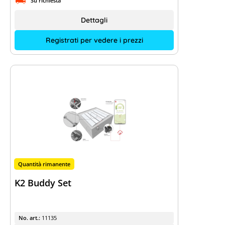
Su richiesta
Dettagli
Registrati per vedere i prezzi
Quantità rimanente
K2 Buddy Set
No. art.:
11135