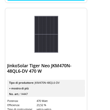
JinkoSolar Tiger Neo JKM470N-
48QL6-DV 470 W
Tipo di produttore:
JKM470N-48QL6-DV
+ mostra di più
No. art.:
14447
Potenza:
470 Watt
Efficienza:
23,52 %
Tipo di costruzione:
vetro-vetro