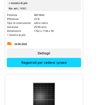
+ mostra di più
No. art.:
14361
Potenza:
460 Watt
Efficienza:
23 %
Tipo di costruzione:
vetro-vetro
Garanzia:
25/30 anni
Dimensioni:
1762 x 1134 x 30
+ mostra di più
24.08.2026
Dettagli
Registrati per vedere i prezzi