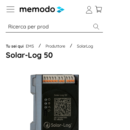
Skip to B2B platform navigation
% Sale
Moduli
Inverter
Accumulo per
Tu sei qui
EMS
Produttore
SolarLog
Solar-Log 50