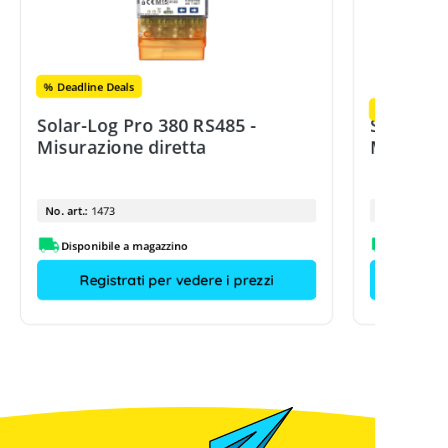
% Deadline Deals
% Deadline D
Solar-Log Pro 380 RS485 -
Solar-Lo
Misurazione diretta
Misurazi
No. art.:
1473
No. art.:
Disponibile a magazzino
Disponibi
Registrati per vedere i prezzi