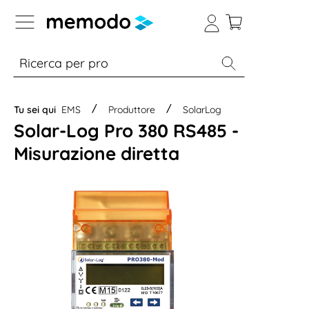
Skip to B2B platform navigation
% Sale
Moduli
Inverter
Accumulo per
Tu sei qui
EMS
Produttore
SolarLog
Solar-Log Pro 380 RS485 -
Misurazione diretta