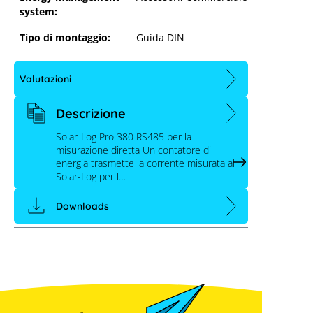
system:
Solar-Log Pro 380 RS485 -
Tipo di montaggio:
Guida DIN
Misurazione diretta
Valutazioni
Descrizione
Solar-Log Pro 380 RS485 per la
misurazione diretta Un contatore di
energia trasmette la corrente misurata al
Solar-Log per l…
Downloads