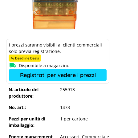
I prezzi saranno visibili ai clienti commerciali
solo previa registrazione.
% Deadline Deals
Disponibile a magazzino
Registrati per vedere i prezzi
N. articolo del
255913
produttore:
No. art.:
1473
Pezzi per unità di
1 per cartone
imballaggio:
Energy management
Accessori
, Commerciale