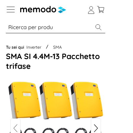
Skip to B2B platform navigation
% Sale
Moduli
Inverter
Accumulo per
Tu sei qui
Inverter
SMA
SMA SI 4.4M-13 Pacchetto
trifase
Il vide
causa 