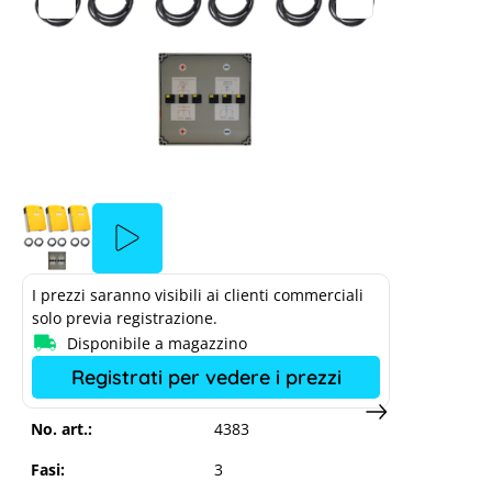
SMA SI 4.4M-13 Pacchetto trifase
nstallation
 causa delle
SMA Su
I prezzi saranno visibili ai clienti commerciali
solo previa registrazione.
Disponibile a magazzino
 cookie
Registrati per vedere i prezzi
No. art.:
4383
Fasi:
3