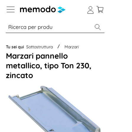
Skip to B2B platform navigation
% Sale
Moduli
Inverter
Accumulo per
Tu sei qui
Sottostruttura
Marzari
Marzari pannello
metallico, tipo Ton 230,
zincato