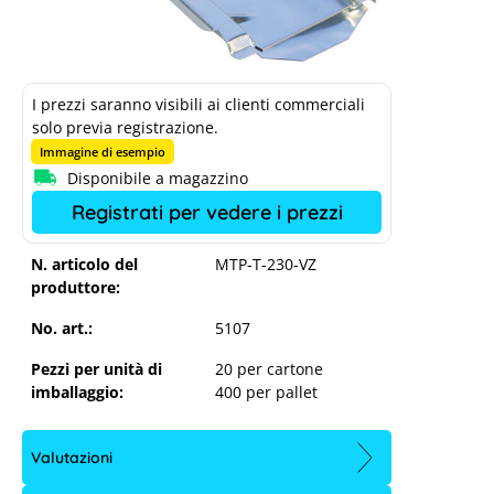
I prezzi saranno visibili ai clienti commerciali
solo previa registrazione.
Immagine di esempio
Disponibile a magazzino
Registrati per vedere i prezzi
N. articolo del
MTP-T-230-VZ
produttore:
No. art.:
5107
Pezzi per unità di
20 per cartone
imballaggio:
400 per pallet
Valutazioni
Marzari pannello metallico, tipo Ton