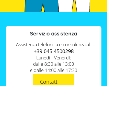
Servizio assistenza
Assistenza telefonica e consulenza al:
+39 045 4500298
Lunedì - Venerdì:
dalle 8:30 alle 13:00
e dalle 14:00 alle 17:30
Contatti
Servizio FV-Shop
Memodo Academy
Informazioni
Conoscenza esperta
Chi siamo
I nostri prodotti
Assistenza e supporto tecnico
Dove potete trovarci