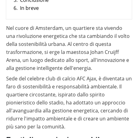
5.
Conclusione
Sistemi
Generale
materiale
utili
di
Negozio online
6.
In breve
Panoramica
fotovoltaico
monitoraggio
Wallbox
Panoramica
Supporto
Cataloghi
Sector
al
Memodo
Colonnine
coupling
Nel cuore di Amsterdam, un quartiere sta vivendo
tuo
su
di
Wallbox
Italia
lavoro
materiale
ricarica
e
una rivoluzione energetica che sta cambiando il volto
quotidiano
fotovoltaico
stazioni
della sostenibilità urbana. Al centro di questa
di
di
installatore
ricarica
Calcolatore
trasformazione, si erge la maestosa Johan Cruijff
per
di
veicoli
Arena, un luogo dedicato allo sport, all'innovazione e
autoconsumo
Strumenti
elettrici
fotovoltaico
di
alla gestione intelligente dell'energia.
progettazione
Sede del celebre club di calcio AFC Ajax, è diventata un
Wallbox
faro di sostenibilità e responsabilità ambientale. Il
e
stazioni
quartiere circostante, ispirato dallo spirito
di
pionieristico dello stadio, ha adottato un approccio
ricarica
per
all'avanguardia alla gestione energetica, cercando di
veicoli
elettrici
ridurre l'impatto ambientale e di creare un ambiente
più sano per la comunità.
Calcolatore
di