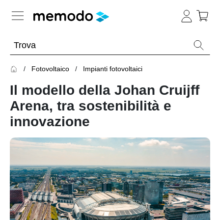
Conoscenza esperta
Fotovoltaico
Impianti fotovoltaici
Memodo Academy
Il modello della Johan Cruijff
Fotovoltaico
Panoramica
Arena, tra sostenibilità e
innovazione
Archivio
Panoramica
-
Webinar
sul
Argomento
fotovoltaico
Impianti
Webinar
Panoramica
fotovoltaici
sul
fotovoltaico
Webinar
Moduli
con
fotovoltaici
Memodo
Panoramica
Ottimizzatori