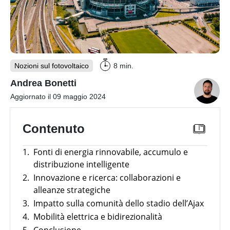
Webinar
con
Inverter
i
fotovoltaici
partner
produttori
Sistemi
di
accumulo
fotovoltaici
Nozioni sul fotovoltaico
8 min.
Andrea Bonetti
Sistemi
di
Aggiornato il 09 maggio 2024
montaggio
Strumenti
Contenuto
utili
Altro
Panoramica
1.
Fonti di energia rinnovabile, accumulo e
distribuzione intelligente
E-mobility
Batterie
Incentivi
compatibili
2.
Innovazione e ricerca: collaborazioni e
con
News
alleanze strategiche
News
inverter
Panoramica
fotovoltaici
3.
Impatto sulla comunità dello stadio dell’Ajax
Case
Argomento
Study
4.
Mobilità elettrica e bidirezionalità
Strumenti utili
Tabelle
comparative
Strumenti