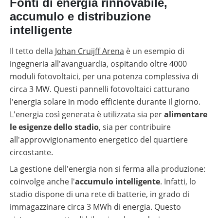
Fonti di energia rinnovabile,
autoconsumo
fotovoltaico
accumulo e distribuzione
Batterie
intelligente
compatibili
con
inverter
Il tetto della
Johan Cruijff Arena
è un esempio di
fotovoltaici
ingegneria all'avanguardia, ospitando oltre 4000
Tabelle
moduli fotovoltaici, per una potenza complessiva di
comparative
circa 3 MW. Questi pannelli fotovoltaici catturano
materiale
fotovoltaico
l'energia solare in modo efficiente durante il giorno.
L'energia così generata è utilizzata sia per
alimentare
Cataloghi
Memodo
le esigenze dello stadio
, sia per contribuire
su
all'approvvigionamento energetico del quartiere
materiale
fotovoltaico
circostante.
La gestione dell'energia non si ferma alla produzione:
coinvolge anche l'
accumulo intelligente
. Infatti, lo
stadio dispone di una rete di batterie, in grado di
immagazzinare circa 3 MWh di energia. Questo