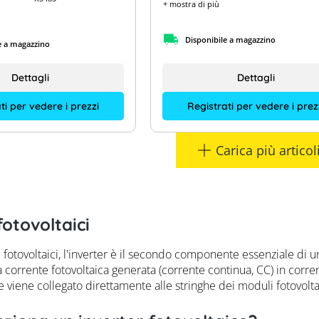
+ mostra di più
Disponibile a magazzino
e a magazzino
Dettagli
Dettagli
ti per vedere i prezzi
Registrati per vedere i prez
Carica più articol
fotovoltaici
 fotovoltaici, l'inverter è il secondo componente essenziale di u
 corrente fotovoltaica generata (corrente continua, CC) in corre
e viene collegato direttamente alle stringhe dei moduli fotovoltai