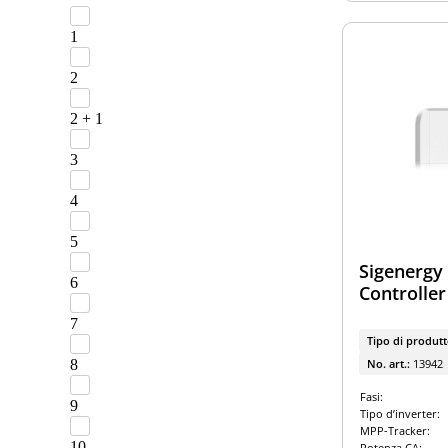
1
2
2 + 1
3
4
5
Sigenergy
6
Controller 
7
Tipo di produt
No. art.:
13942
8
Fasi:
9
Tipo d’inverter:
MPP-Tracker:
10
Potenza CA: