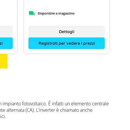
Disponibile a magazzino
Dettagli
Registrati per vedere i prezzi
zi
i
n impianto fotovoltaico. È infatti un elemento centrale
nte alternata (CA). L'inverter è chiamato anche
ci.