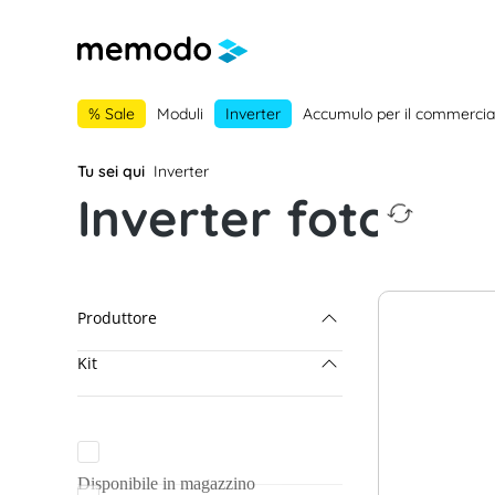
lla navigazione principale
Skip to B2B platform navigation
% Sale
Moduli
Inverter
Accumulo per il commercia
Tu sei qui
Inverter
Inverter fotovolta
Produttore
Kit
Sigenergy
GoodWe
SolarEdge Pacchetti
SolarEdge
SolarEdge & BYD
Sungrow
Disponibile in magazzino
Sigenergy Pacchetti