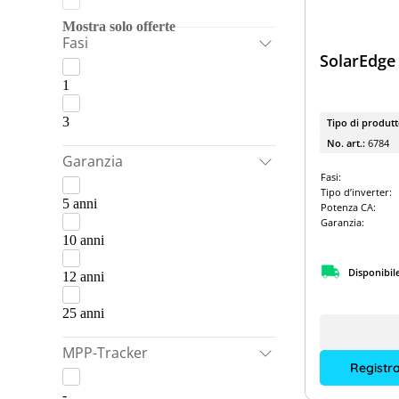
SMA
Fronius Pacchetti
Mostra solo offerte
Fasi
Fox ESS
Fronius & BYD
SolarEdge
Fronius
1
Fronius & LG Energy Solution
Kostal
Solis & Dyness
3
Tipo di produt
Solis
No. art.:
6784
GoodWe Pacchetti
Garanzia
APsystems
GoodWe & Dyness
Fasi:
Tipo d’inverter:
EcoFlow
5 anni
Kostal & LG Energy Solution
Potenza CA:
Garanzia:
BRC Solar
Kostal & Dyness
10 anni
SolarEdge & SolarEdge
Disponibil
12 anni
25 anni
MPP-Tracker
Registra
-