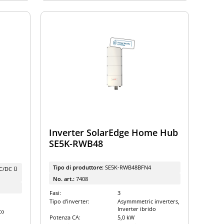
Inverter SolarEdge Home Hub
SE5K-RWB48
Tipo di produttore:
SE5K-RWB48BFN4
AC/DC Ü
No. art.:
7408
Fasi:
3
Tipo d’inverter:
Asymmmetric inverters,
Inverter ibrido
co
Potenza CA:
5,0 kW