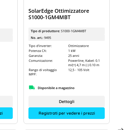
SolarEdge Ottimizzatore
S1000-1GM4MBT
Tipo di produttore:
S1000-1GM4MBT
No. art.:
9495
Tipo d’inverter:
Ottimizzatore
Potenza CA:
1 kW
Garanzia:
25 anni
Comunicazione:
Powerline, Kabel: 0.1
m/(+) 4,7 m (-) 0.10 m
Rango di voltaggio
12,5 - 105 Volt
MPP:
Disponibile a magazzino
Dettagli
zi
Registrati per vedere i prezzi