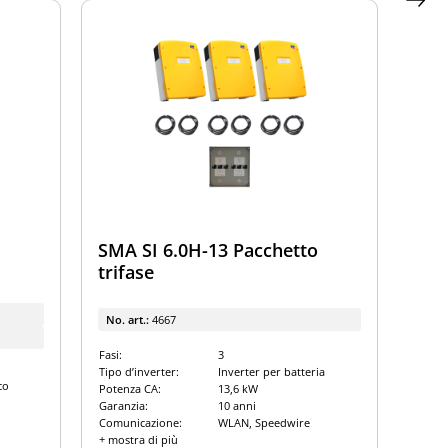
SMA SI 6.0H-13 Pacchetto
trifase
No. art.:
4667
Fasi:
3
Tipo d’inverter:
Inverter per batteria
co
Potenza CA:
13,6 kW
Garanzia:
10 anni
Comunicazione:
WLAN, Speedwire
+ mostra di più