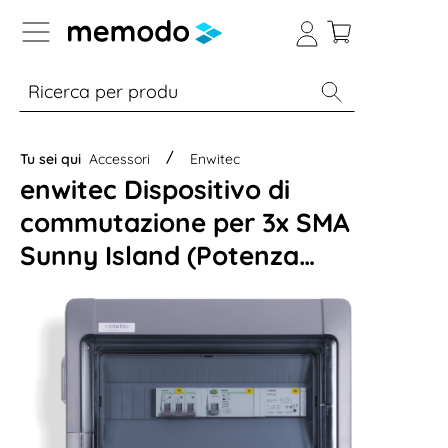
Skip to B2B platform navigation
% Sale
Moduli
Inverter
Accumulo per
Tu sei qui
Accessori
Enwitec
enwitec Dispositivo di
commutazione per 3x SMA
Sunny Island (Potenza
Max. 35 kW)