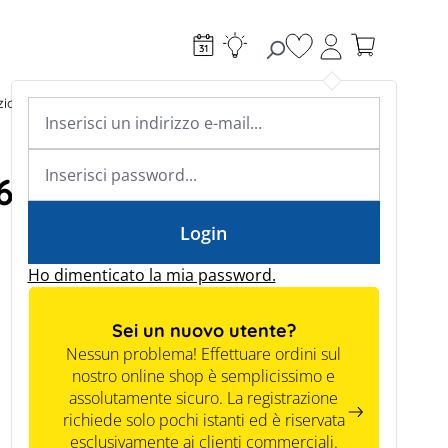
Hai 0 articoli nella l
ioni di ricarica
Riscaldamento
Conoscenza specialistica
Academy & Webinars
Conoscenza specialistica
6 m)
News
Tools
Login
Ho dimenticato la mia password.
Sei un nuovo utente?
Nessun problema! Effettuare ordini sul
nostro online shop è semplicissimo e
assolutamente sicuro. La registrazione
richiede solo pochi istanti ed è riservata
esclusivamente ai clienti commerciali.