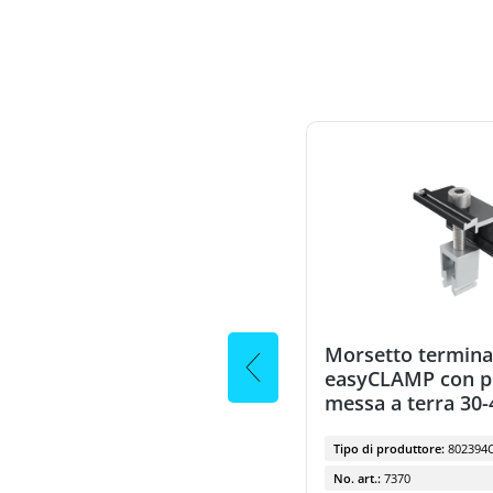
Morsetto terminale Alumero
Morsetto termina
easyCLAMP Click con perno
easyCLAMP con p
di messa a terra 30-42 mm
messa a terra 30
nero
Tipo di produttore:
802304C P1 30-42
Tipo di produttore:
802394C
No. art.:
7369
No. art.:
7370