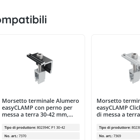
mpatibili
Morsetto terminale Alumero
Morsetto termi
easyCLAMP con perno per
easyCLAMP Clic
messa a terra 30-42 mm,
di messa a terr
nero
Tipo di produttore:
802394C P1 30-42
Tipo di produttore:
8023
No. art.:
7370
No. art.:
7369