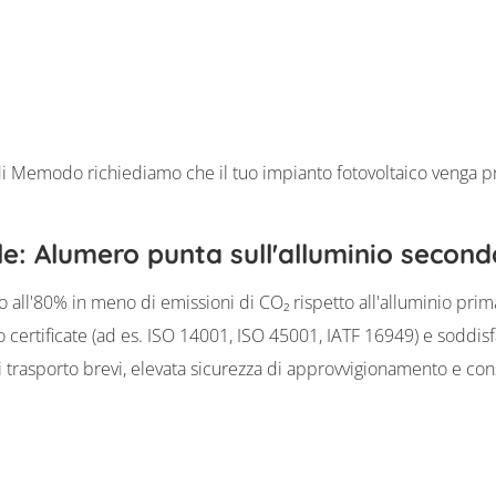
di Memodo richiediamo che il tuo impianto fotovoltaico venga pr
le: Alumero punta sull'alluminio secon
all'80% in meno di emissioni di CO₂ rispetto all'alluminio primar
o certificate (ad es. ISO 14001, ISO 45001, IATF 16949) e soddisfa
di trasporto brevi, elevata sicurezza di approvvigionamento e co