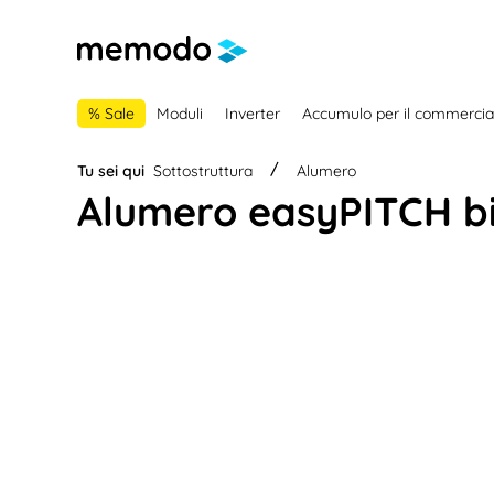
lla navigazione principale
Skip to B2B platform navigation
% Sale
Moduli
Inverter
Accumulo per il commercia
Tu sei qui
Sottostruttura
Alumero
Alumero easyPITCH bi