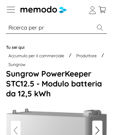
Skip to B2B platform navigation
% Sale
Moduli
Inverter
Accumulo per
Tu sei qui
Accumulo per il commerciale
Produttore
Sungrow
Sungrow PowerKeeper
STC12.5 - Modulo batteria
da 12,5 kWh