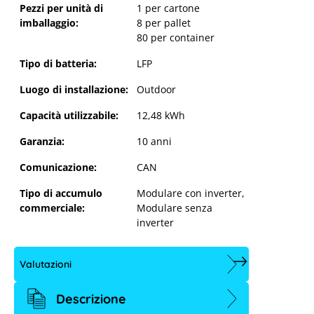
Pezzi per unità di
1 per cartone
imballaggio:
8 per pallet
80 per container
Tipo di batteria:
LFP
Luogo di installazione:
Outdoor
Capacità utilizzabile:
12,48 kWh
Garanzia:
10 anni
Sungrow PowerKeeper STC12.5 -
Modulo batteria da 12,5 kWh
Comunicazione:
CAN
Tipo di accumulo
Modulare con inverter
,
commerciale:
Modulare senza
inverter
Valutazioni
Descrizione