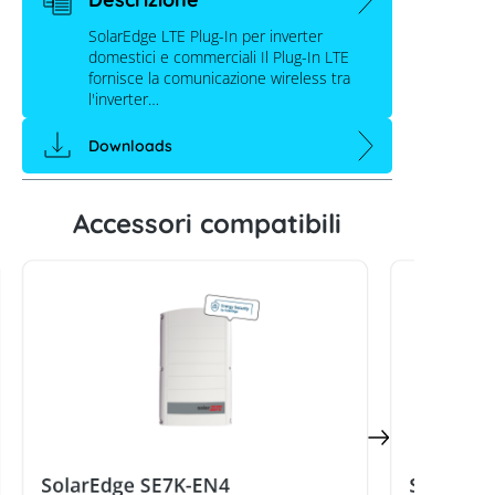
SolarEdge LTE Plug-In per inverter
domestici e commerciali Il Plug-In LTE
fornisce la comunicazione wireless tra
l'inverter…
Downloads
Accessori compatibili
SolarEdge LTE Plug-In CELL-B-R0-
GLO-V-S0
SolarEdge SE7K-EN4
SolarEdg