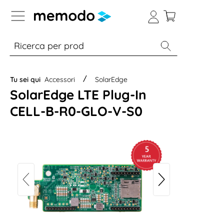
Skip to B2B platform navigation
% Sale
Moduli
Inverter
Accumulo per
Tu sei qui
Accessori
SolarEdge
SolarEdge LTE Plug-In
CELL-B-R0-GLO-V-S0