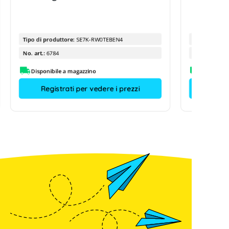
Tipo di produttore:
SE7K-RW0TEBEN4
Tipo di prod
No. art.:
6784
No. art.:
Disponibile a magazzino
Disponibi
Registrati per vedere i prezzi