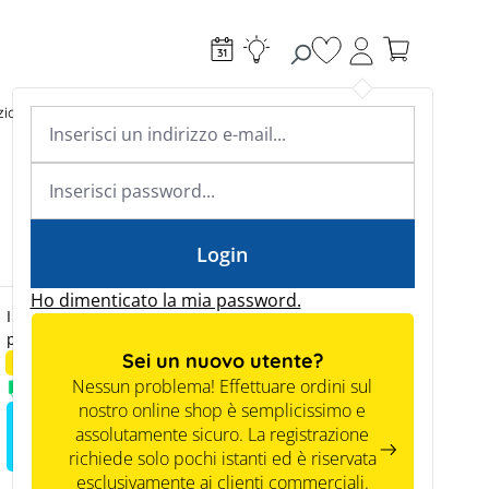
Hai 0 articoli nella l
ioni di ricarica
Riscaldamento
Conoscenza specialistica
Academy & Webinars
Conoscenza specialistica
News
Tools
Login
Ho dimenticato la mia password.
I prezzi saranno visibili ai clienti commerciali solo
previa registrazione.
Sei un nuovo utente?
Immagine di esempio
Nessun problema! Effettuare ordini sul
Disponibile a magazzino
nostro online shop è semplicissimo e
assolutamente sicuro. La registrazione
Registrati per vedere i prezzi
richiede solo pochi istanti ed è riservata
esclusivamente ai clienti commerciali.