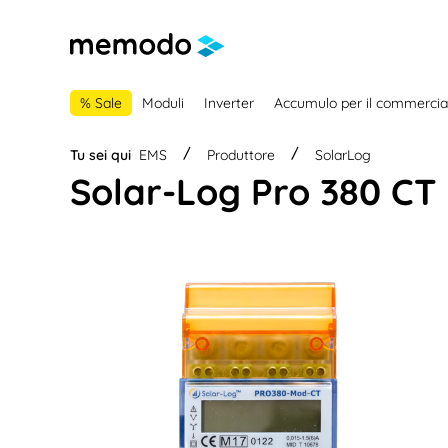
lla navigazione principale
Skip to B2B platform navigation
% Sale
Moduli
Inverter
Accumulo per il commercia
Tu sei qui
EMS
Produttore
SolarLog
Solar-Log Pro 380 CT 