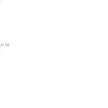
.
 CT - Misurazione indiretta
on 5A
e