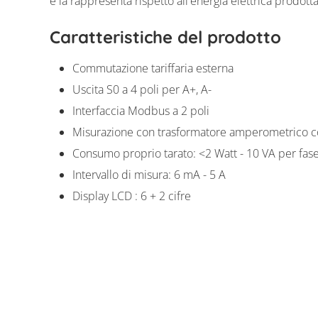
e la rappresenta rispetto all'energia elettrica prodotta
Solar-Log Pro 380
Caratteristiche del prodotto
Commutazione tariffaria esterna
Uscita S0 a 4 poli per A+, A-
Interfaccia Modbus a 2 poli
Misurazione con trasformatore amperometrico c
Consumo proprio tarato: <2 Watt - 10 VA per fas
Intervallo di misura: 6 mA - 5 A
Display LCD : 6 + 2 cifre