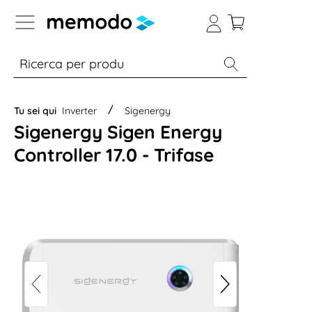
Skip to B2B platform navigation
% Sale
Moduli
Inverter
Accumulo per
Tu sei qui
Inverter
Sigenergy
Sigenergy Sigen Energy
Controller 17.0 - Trifase