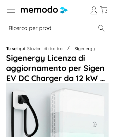
Skip to B2B platform navigation
% Sale
Moduli
Inverter
Accumulo per
Tu sei qui
Stazioni di ricarica
Sigenergy
Sigenergy Licenza di
aggiornamento per Sigen
EV DC Charger da 12 kW a
25 kW