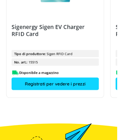
Sigenergy Sigen EV Charger
Sigenerg
RFID Card
RFID Car
Tipo di produttore:
Sigen RFID Card
Tipo di prod
No. art.:
15515
No. art.:
Disponibile a magazzino
Disponibi
Registrati per vedere i prezzi