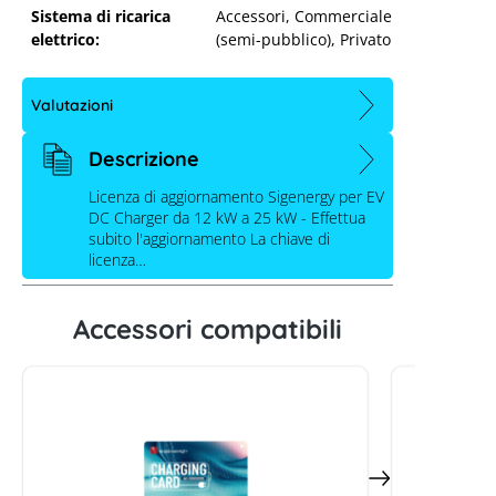
Sistema di ricarica
Accessori
, Commerciale
elettrico:
(semi-pubblico)
, Privato
Valutazioni
Descrizione
Licenza di aggiornamento Sigenergy per EV
Sigenergy Licenza di aggiornamento
DC Charger da 12 kW a 25 kW - Effettua
per Sigen EV DC Charger da 12 kW a
subito l'aggiornamento La chiave di
licenza…
25 kW
Accessori compatibili