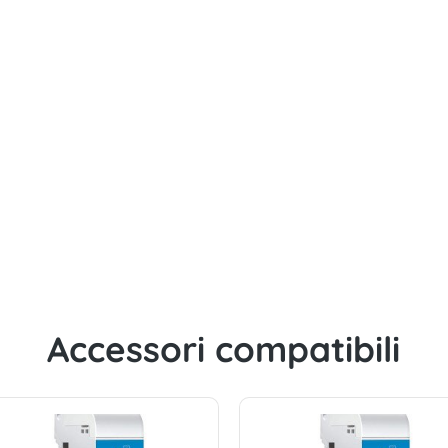
alogger blueLog XM-200 - fino a 200
Accessori compatibili