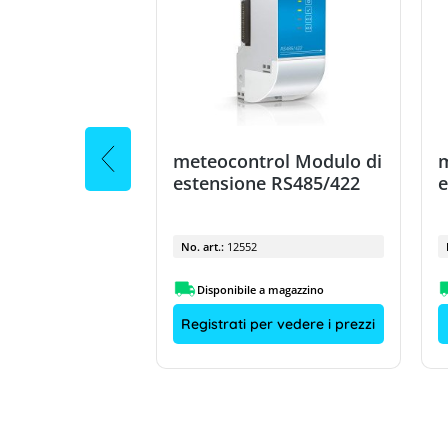
rol Modulo di
meteocontrol Modulo di
m
e RS485/422
estensione RS485/422
e
No. art.:
12552
a magazzino
Disponibile a magazzino
r vedere i prezzi
Registrati per vedere i prezzi