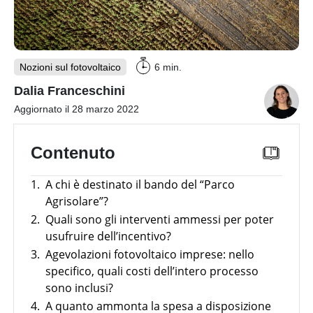
Webinar
con
Inverter
i
fotovoltaici
partner
produttori
Sistemi
di
Nozioni sul fotovoltaico
6 min.
accumulo
fotovoltaici
Dalia Franceschini
Aggiornato il 28 marzo 2022
Sistemi
di
montaggio
Contenuto
Strumenti
utili
1.
A chi è destinato il bando del “Parco
Altro
Agrisolare”?
Panoramica
2.
Quali sono gli interventi ammessi per poter
E-mobility
Batterie
Incentivi
usufruire dell’incentivo?
compatibili
con
3.
Agevolazioni fotovoltaico imprese: nello
News
News
inverter
Panoramica
specifico, quali costi dell’intero processo
fotovoltaici
Case
sono inclusi?
Argomento
Study
Strumenti utili
Tabelle
4.
A quanto ammonta la spesa a disposizione
comparative
Strumenti