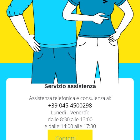
Contenuto
1.
A chi è destinato il bando del
“Parco Agrisolare”?
2.
Quali sono gli interventi ammessi
Servizio assistenza
per poter usufruire
dell’incentivo?
Assistenza telefonica e consulenza al:
3.
Agevolazioni fotovoltaico
+39 045 4500298
imprese: nello specifico, quali
Lunedì - Venerdì:
costi dell’intero processo sono
dalle 8:30 alle 13:00
inclusi?
e dalle 14:00 alle 17:30
4.
A quanto ammonta la spesa a
Contatti