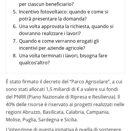
Sistemi
Generale
materiale
per ciascun beneficiario?
utili
di
Negozio online
Panoramica
fotovoltaico
monitoraggio
5.
Incentivo fotovoltaico: quando e come si
Wallbox
Panoramica
Supporto
potrà presentare la domanda?
Cataloghi
Sector
al
Memodo
Colonnine
coupling
6.
Una volta approvata la richiesta, quando si
tuo
su
di
Wallbox
Italia
lavoro
materiale
ricarica
e
dovranno realizzare i lavori?
quotidiano
fotovoltaico
stazioni
7.
Quando e come verranno erogati gli
di
di
installatore
ricarica
incentivi per aziende agricole?
Calcolatore
per
di
8.
Una volta terminati i lavori, bisogna fare
veicoli
autoconsumo
Strumenti
elettrici
fotovoltaico
qualcos’altro?
di
progettazione
Wallbox
È stato firmato il decreto del “Parco Agrisolare”, a cui
e
stazioni
sono stati allocati 1,5 miliardi di € a valere sui fondi
di
del PNRR (Piano Nazionale di Ripresa e Resilienza). Il
ricarica
per
40% delle risorse è riservato ai progetti realizzati nelle
veicoli
regioni Abruzzo, Basilicata, Calabria, Campania,
elettrici
Molise, Puglia, Sardegna e Sicilia.
Calcolatore
di
L’intenzione di questa iniziativa è quella di sostenere