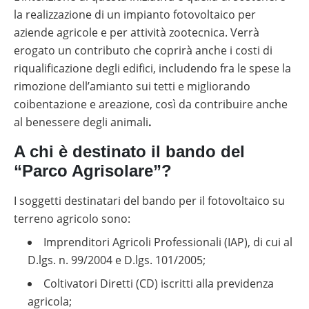
autoconsumo
fotovoltaico
la realizzazione di un impianto fotovoltaico per
aziende agricole e per attività zootecnica. Verrà
Batterie
compatibili
erogato un contributo che coprirà anche i costi di
con
riqualificazione degli edifici, includendo fra le spese la
inverter
fotovoltaici
rimozione dell’amianto sui tetti e migliorando
coibentazione e areazione, così da contribuire anche
Tabelle
comparative
al benessere degli animali
.
materiale
fotovoltaico
A chi è destinato il bando del
Cataloghi
“Parco Agrisolare”?
Memodo
su
materiale
I soggetti destinatari del bando per il fotovoltaico su
fotovoltaico
terreno agricolo sono:
Imprenditori Agricoli Professionali (IAP), di cui al
D.lgs. n. 99/2004 e D.lgs. 101/2005;
Coltivatori Diretti (CD) iscritti alla previdenza
agricola;