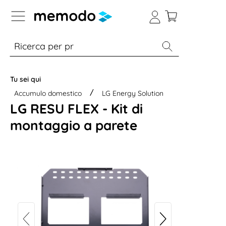
Skip to B2B platform navigation
% Sale
Moduli
Inverter
Accumulo per
Tu sei qui
Accumulo domestico
LG Energy Solution
LG RESU FLEX - Kit di
montaggio a parete