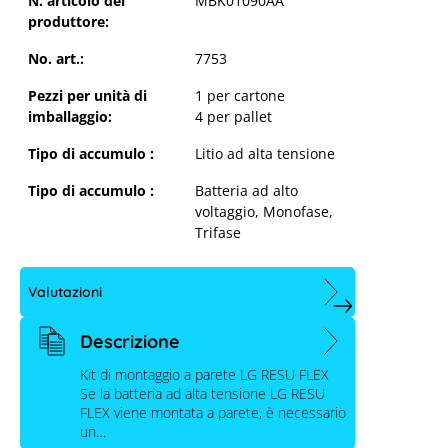
N. articolo del
MBK01090AA
produttore:
No. art.:
7753
LG RESU FLEX - Kit di montaggio a
parete
Pezzi per unità di
1 per cartone
imballaggio:
4 per pallet
Tipo di accumulo :
Litio ad alta tensione
Tipo di accumulo :
Batteria ad alto
voltaggio
, Monofase
,
Trifase
Valutazioni
Descrizione
Kit di montaggio a parete LG RESU FLEX
Se la batteria ad alta tensione LG RESU
FLEX viene montata a parete, è necessario
un…