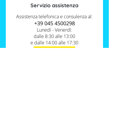
Servizio assistenza
Assistenza telefonica e consulenza al:
+39 045 4500298
Lunedì - Venerdì:
dalle 8:30 alle 13:00
e dalle 14:00 alle 17:30
Contatti
Servizio FV-Shop
Memodo Academy
Informazioni
Conoscenza esperta
Chi siamo
I nostri prodotti
Assistenza e supporto tecnico
Dove potete trovarci
Cataloghi Memodo
FAQ
Lavora con noi
Tabelle comparative materiale fotovoltaico
Italia
Spedizione
Batterie compatibili con inverter fotovoltaici
Pagamento
Wallbox e stazioni di ricarica per veicoli