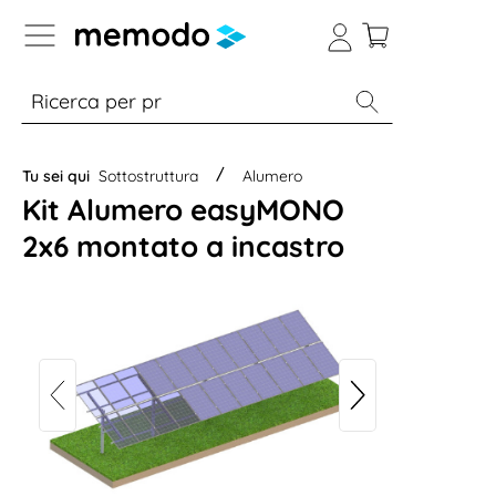
Skip to B2B platform navigation
% Sale
Moduli
Inverter
Accumulo per
Tu sei qui
Sottostruttura
Alumero
Kit Alumero easyMONO
2x6 montato a incastro