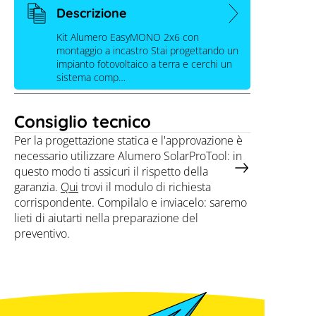
Descrizione
Kit Alumero EasyMONO 2x6 con
Kit Alumero easyMONO 2x6 montato
montaggio a incastro Stai progettando un
a incastro
impianto fotovoltaico a terra e cerchi un
sistema comp…
Consiglio tecnico
Per la progettazione statica e l'approvazione è
necessario utilizzare Alumero SolarProTool: in
questo modo ti assicuri il rispetto della
garanzia.
Qui
trovi il modulo di richiesta
corrispondente. Compilalo e inviacelo: saremo
lieti di aiutarti nella preparazione del
preventivo.