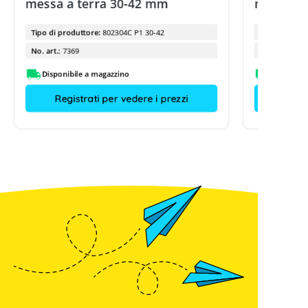
messa a terra 30-42 mm
messa a 
Tipo di produttore:
802304C P1 30-42
Tipo di prod
No. art.:
7369
No. art.:
Disponibile a magazzino
Disponibi
Registrati per vedere i prezzi