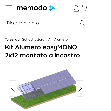
Skip to B2B platform navigation
% Sale
Moduli
Inverter
Accumulo per
Tu sei qui
Sottostruttura
Alumero
Kit Alumero easyMONO
2x12 montato a incastro