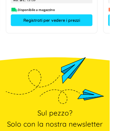
Disponibile a magazzino
Su richies
Registrati per vedere i prezzi
Sul pezzo?
Solo con la nostra newsletter