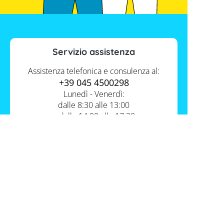
Servizio assistenza
Assistenza telefonica e consulenza al:
+39 045 4500298
Lunedì - Venerdì:
dalle 8:30 alle 13:00
e dalle 14:00 alle 17:30
Contatti
Servizio FV-Shop
Memodo Academy
Informazioni
Conoscenza esperta
Chi siamo
I nostri prodotti
Assistenza e supporto tecnico
Dove potete trovarci
Cataloghi Memodo