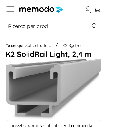
Skip to B2B platform navigation
% Sale
Moduli
Inverter
Accumulo per
Tu sei qui
Sottostruttura
K2 Systems
K2 SolidRail Light, 2,4 m
I prezzi saranno visibili ai clienti commerciali