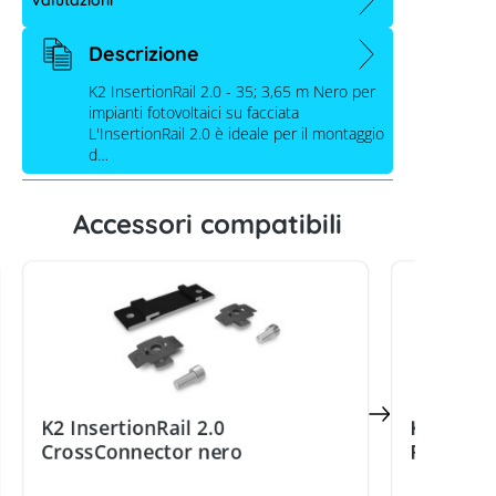
Descrizione
K2 InsertionRail 2.0 - 35; 3,65 m Nero per
impianti fotovoltaici su facciata
L'InsertionRail 2.0 è ideale per il montaggio
d…
Accessori compatibili
K2 guida di montaggio InsertionRail
2.0 - 35; anodizzato nero, 3,65 m
K2 InsertionRail 2.0
K2 Insert
CrossConnector nero
RailConn