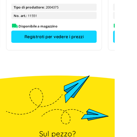
Tipo di produttore:
2004375
Tipo di prod
No. art.:
11551
No. art.:
Disponibile a magazzino
Disponibi
Registrati per vedere i prezzi
Sul pezzo?