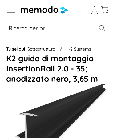
Skip to B2B platform navigation
% Sale
Moduli
Inverter
Accumulo per
Tu sei qui
Sottostruttura
K2 Systems
K2 guida di montaggio
InsertionRail 2.0 - 35;
anodizzato nero, 3,65 m