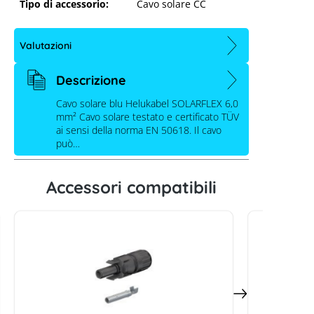
Tipo di accessorio:
Cavo solare CC
Valutazioni
Descrizione
Cavo solare blu Helukabel SOLARFLEX 6,0
mm² Cavo solare testato e certificato TÜV
ai sensi della norma EN 50618. Il cavo
può…
HELUKABEL Cavo solare Solarflex
H1Z2Z2-K 6,0 mm² blu - 500m
Accessori compatibili