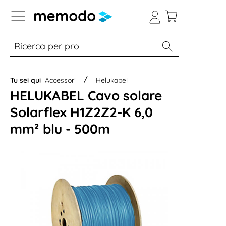
Skip to B2B platform navigation
% Sale
Moduli
Inverter
Accumulo per
Tu sei qui
Accessori
Helukabel
HELUKABEL Cavo solare
Solarflex H1Z2Z2-K 6,0
mm² blu - 500m