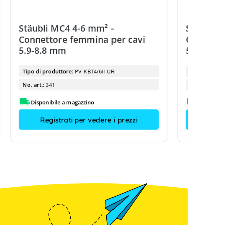
Stäubli MC4 4-6 mm² -
Stäubli 
Connettore femmina per cavi
Connetto
5.9-8.8 mm
5.9-8.8 
Tipo di produttore:
PV-KBT4/6II-UR
Tipo di prod
No. art.:
341
No. art.:
Disponibile a magazzino
Disponibi
Registrati per vedere i prezzi