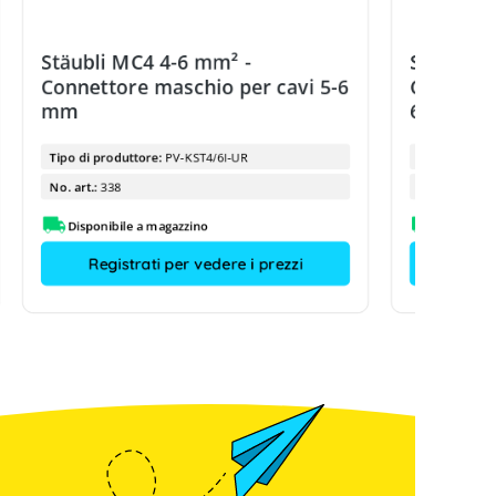
Stäubli MC4 4-6 mm² -
Stäubli 
Connettore maschio per cavi 5-6
Connetto
mm
6 mm
Tipo di produttore:
PV-KST4/6I-UR
Tipo di prod
No. art.:
338
No. art.:
Disponibile a magazzino
Disponibi
Registrati per vedere i prezzi