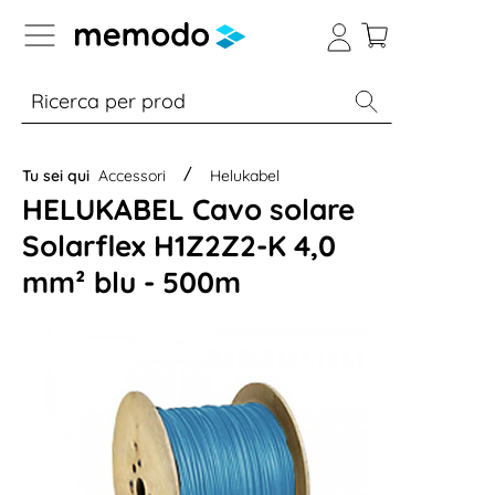
Skip to B2B platform navigation
% Sale
Moduli
Inverter
Accumulo per
Tu sei qui
Accessori
Helukabel
HELUKABEL Cavo solare
Solarflex H1Z2Z2-K 4,0
mm² blu - 500m