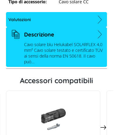
Tipo di accessorio:
Cavo solare CC
Valutazioni
Descrizione
Cavo solare blu Helukabel SOLARFLEX 4,0
mm² Cavo solare testato e certificato TÜV
ai sensi della norma EN 50618. Il cavo
può…
HELUKABEL Cavo solare Solarflex
H1Z2Z2-K 4,0 mm² blu - 500m
Accessori compatibili