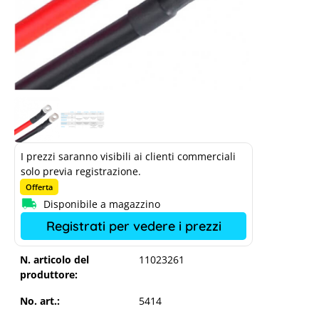
I prezzi saranno visibili ai clienti commerciali
solo previa registrazione.
Offerta
Disponibile a magazzino
Registrati per vedere i prezzi
N. articolo del
11023261
produttore:
No. art.:
5414
HELUKABEL Cavo batteria 48V M8-