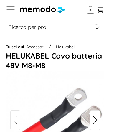
Skip to B2B platform navigation
% Sale
Moduli
Inverter
Accumulo per
Tu sei qui
Accessori
Helukabel
HELUKABEL Cavo batteria
48V M8-M8