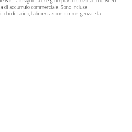
rie BTC. Ciò significa che gli impianti fotovoltaici nuovi ed
ema di accumulo commerciale. Sono incluse
icchi di carico, l'alimentazione di emergenza e la