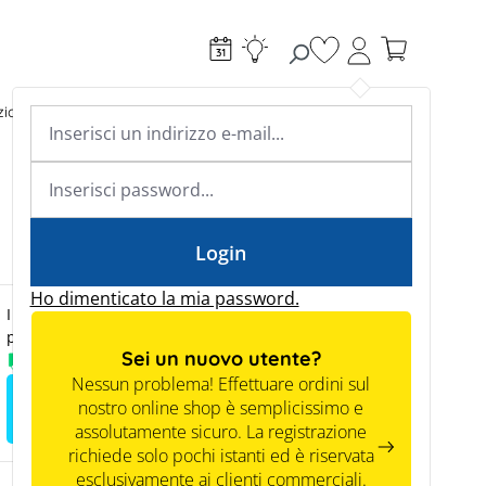
Hai 0 articoli nella l
ioni di ricarica
Riscaldamento
Conoscenza specialistica
Academy & Webinars
Conoscenza specialistica
News
Tools
Login
Ho dimenticato la mia password.
I prezzi saranno visibili ai clienti commerciali solo
previa registrazione.
Sei un nuovo utente?
Disponibile a magazzino
Nessun problema! Effettuare ordini sul
nostro online shop è semplicissimo e
Registrati per vedere i prezzi
assolutamente sicuro. La registrazione
richiede solo pochi istanti ed è riservata
esclusivamente ai clienti commerciali.