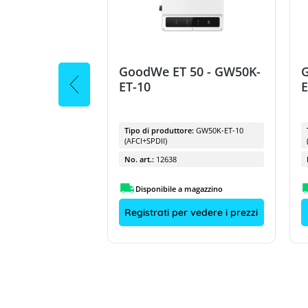
 50 - GW50K-
GoodWe ET 50 - GW50K-
ET-10
E
ore:
GW50K-ET-10
Tipo di produttore:
GW50K-ET-10
(AFCI+SPDII)
No. art.:
12638
a magazzino
Disponibile a magazzino
r vedere i prezzi
Registrati per vedere i prezzi