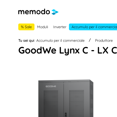
lla navigazione principale
Skip to B2B platform navigation
% Sale
Moduli
Inverter
Accumulo per il commercia
Tu sei qui
Accumulo per il commerciale
Produttore
GoodWe Lynx C - LX C