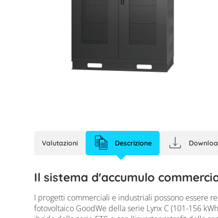
Valutazioni
Descrizione
GoodWe Lynx C - 
Downloa
Il sistema d'accumulo commerci
I progetti commerciali e industriali possono essere r
fotovoltaico GoodWe della serie Lynx C (101-156 kWh).