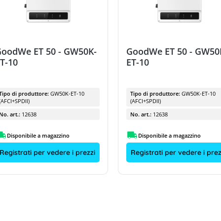
GoodWe ET 50 - GW50K-
GoodWe ET 50 - GW50
T-10
ET-10
Tipo di produttore:
GW50K-ET-10
Tipo di produttore:
GW50K-ET-10
(AFCI+SPDII)
(AFCI+SPDII)
No. art.:
12638
No. art.:
12638
Disponibile a magazzino
Disponibile a magazzino
Registrati per vedere i prezzi
Registrati per vedere i prez