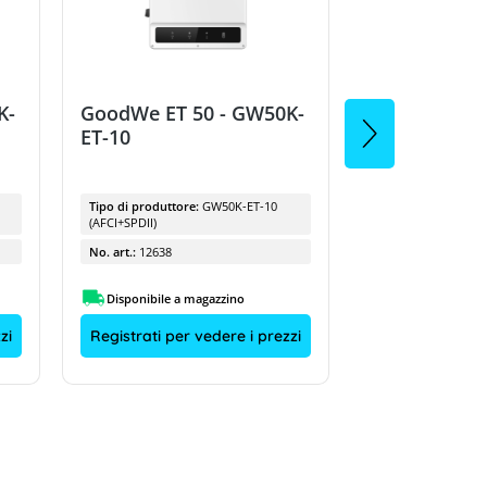
K-
GoodWe ET 50 - GW50K-
GoodWe ET 5
ET-10
ET-10
Tipo di produttore:
GW50K-ET-10
Tipo di produttore
(AFCI+SPDII)
(AFCI+SPDII)
No. art.:
12638
No. art.:
12638
Disponibile a magazzino
Disponibile a m
zi
Registrati per vedere i prezzi
Registrati per 