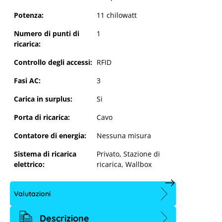
Potenza:
11 chilowatt
Numero di punti di
1
ricarica:
Controllo degli accessi:
RFID
Fasi AC:
3
GoodWe EV Charger HCA G2 11 kW -
Cavo 7.5 m
Carica in surplus:
Si
Porta di ricarica:
Cavo
Contatore di energia:
Nessuna misura
Sistema di ricarica
Privato
, Stazione di
elettrico:
ricarica
, Wallbox
Valutazioni
Descrizione