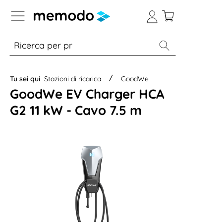
Skip to B2B platform navigation
% Sale
Moduli
Inverter
Accumulo per
Tu sei qui
Stazioni di ricarica
GoodWe
GoodWe EV Charger HCA
G2 11 kW - Cavo 7.5 m