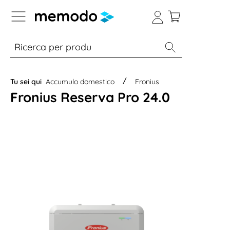
Skip to B2B platform navigation
% Sale
Moduli
Inverter
Accumulo per
Tu sei qui
Accumulo domestico
Fronius
Fronius Reserva Pro 24.0