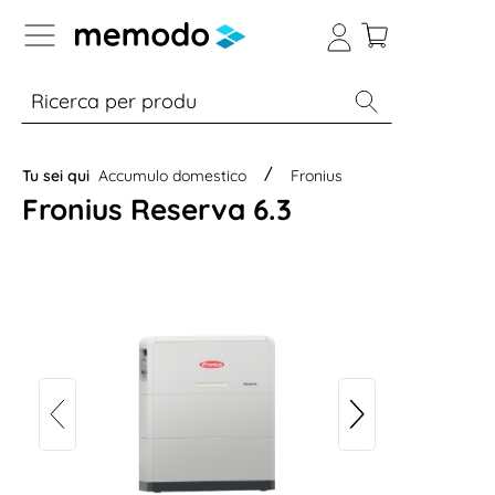
Skip to B2B platform navigation
% Sale
Moduli
Inverter
Accumulo per
Tu sei qui
Accumulo domestico
Fronius
Fronius Reserva 6.3