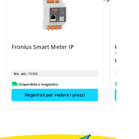
Fronius Smart Meter IP
Fronius 
100A / 0
IP
No. art.:
10345
No. art.:
Disponibile a magazzino
Disponibi
Registrati per vedere i prezzi