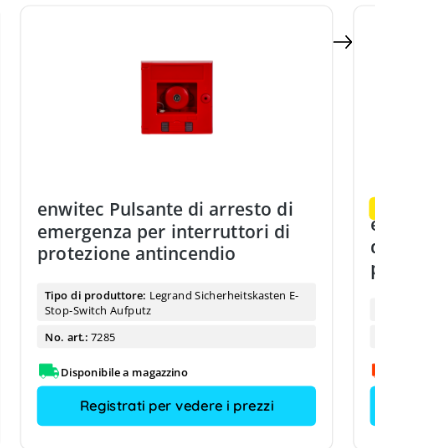
enwitec Pulsante di arresto di
Quantità rim
enwitec 
emergenza per interruttori di
distanza 
protezione antincendio
protezio
Tipo di produttore:
Legrand Sicherheitskasten E-
Stop-Switch Aufputz
Tipo di prod
No. art.:
7285
No. art.:
Disponibile a magazzino
Su richies
Registrati per vedere i prezzi