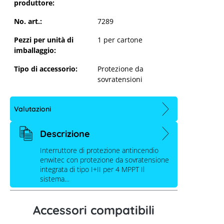
produttore:
No. art.:
7289
Pezzi per unità di
1 per cartone
imballaggio:
Tipo di accessorio:
Protezione da
sovratensioni
Valutazioni
enwitec Protezione da sovratensione
Descrizione
DC Tipo I + II - 4 MPPT con interruttore
di protezione antincendio
Interruttore di protezione antincendio
enwitec con protezione da sovratensione
integrata di tipo I+II per 4 MPPT Il
sistema…
Accessori compatibili