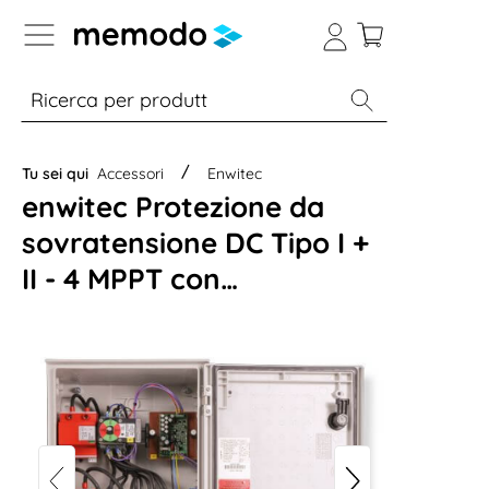
Skip to B2B platform navigation
% Sale
Moduli
Inverter
Accumulo per
Tu sei qui
Accessori
Enwitec
enwitec Protezione da
sovratensione DC Tipo I +
II - 4 MPPT con
interruttore di protezione
antincendio