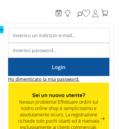
Hai 0 articoli nella l
ioni di ricarica
Riscaldamento
Conoscenza specialistica
Academy & Webinars
Conoscenza specialistica
News
Tools
Login
Ho dimenticato la mia password.
Sei un nuovo utente?
Nessun problema! Effettuare ordini sul
nostro online shop è semplicissimo e
assolutamente sicuro. La registrazione
richiede solo pochi istanti ed è riservata
esclusivamente ai clienti commerciali.