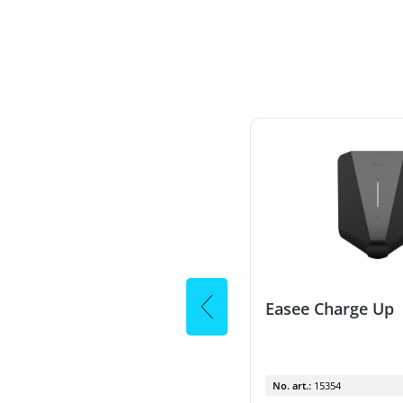
Easee Charge Core
Easee Charge Up
No. art.:
15357
No. art.:
15354