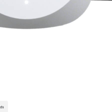
AMP
ds