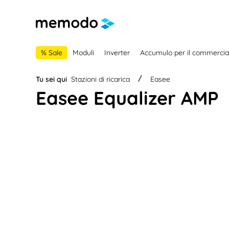
lla navigazione principale
Skip to B2B platform navigation
% Sale
Moduli
Inverter
Accumulo per il commercia
Tu sei qui
Stazioni di ricarica
Easee
Easee Equalizer AMP