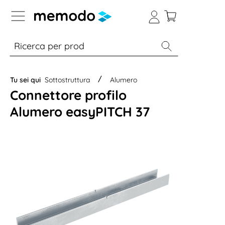
Skip to B2B platform navigation
% Sale
Moduli
Inverter
Accumulo per
Tu sei qui
Sottostruttura
Alumero
Connettore profilo
Alumero easyPITCH 37