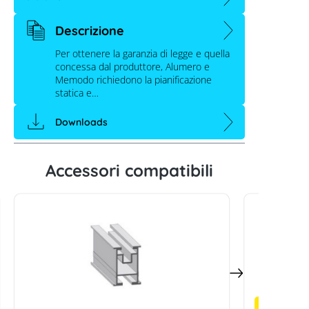
Descrizione
Per ottenere la garanzia di legge e quella
concessa dal produttore, Alumero e
Memodo richiedono la pianificazione
statica e…
Downloads
Connettore profilo Alumero
easyPITCH 37
Accessori compatibili
Quantità rim