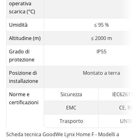
operativa
scarica (°C)
Umidità
≤ 95 %
Altitudine (m)
≤ 2000 m
Grado di
IP55
protezione
Posizione di
Montato a terra
installazione
Norme e
Sicurezza
IEC62619, 
certificazioni
EMC
CE, RCM
Trasporto
UN38.3
Scheda tecnica GoodWe Lynx Home F - Modelli a