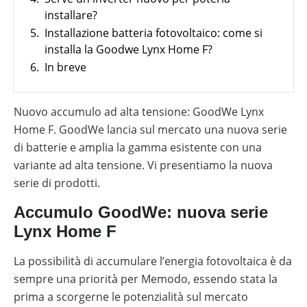
Sistemi
Generale
materiale
utili
di
installare?
Negozio online
Panoramica
fotovoltaico
monitoraggio
Wallbox
5.
Installazione batteria fotovoltaico: come si
Panoramica
Supporto
Cataloghi
installa la Goodwe Lynx Home F?
Sector
al
Memodo
Colonnine
coupling
tuo
su
di
Wallbox
6.
In breve
Italia
lavoro
materiale
ricarica
e
quotidiano
fotovoltaico
stazioni
di
di
installatore
ricarica
Nuovo accumulo ad alta tensione: GoodWe Lynx
Calcolatore
per
di
Home F. GoodWe lancia sul mercato una nuova serie
veicoli
autoconsumo
Strumenti
elettrici
fotovoltaico
di batterie e amplia la gamma esistente con una
di
progettazione
variante ad alta tensione. Vi presentiamo la nuova
serie di prodotti.
Wallbox
e
stazioni
Accumulo GoodWe: nuova serie
di
Lynx Home F
ricarica
per
veicoli
La possibilità di accumulare l’energia fotovoltaica è da
elettrici
sempre una priorità per Memodo, essendo stata la
Calcolatore
prima a scorgerne le potenzialità sul mercato
di