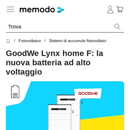
Conoscenza esperta
Fotovoltaico
Sistemi di accumulo fotovoltaici
Memodo Academy
GoodWe Lynx home F: la
Fotovoltaico
Panoramica
nuova batteria ad alto
voltaggio
Archivio
Panoramica
-
Webinar
sul
Argomento
fotovoltaico
Impianti
Webinar
Panoramica
fotovoltaici
sul
fotovoltaico
Webinar
Moduli
con
fotovoltaici
Memodo
Panoramica
Ottimizzatori