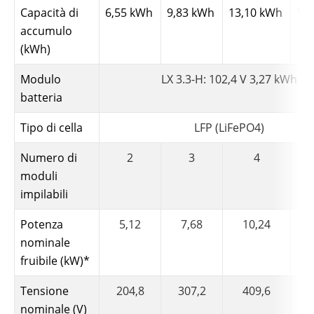
Capacità di
6,55 kWh
9,83 kWh
13,10 kWh
16
accumulo
(kWh)
Modulo
LX 3.3-H: 102,4 V 3,27 kWh
batteria
Tipo di cella
LFP (LiFePO4)
Numero di
2
3
4
moduli
impilabili
Potenza
5,12
7,68
10,24
nominale
fruibile (kW)*
Tensione
204,8
307,2
409,6
nominale (V)