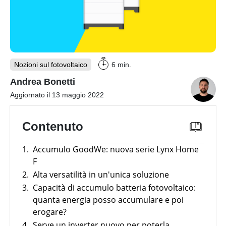
Webinar
con
Inverter
i
fotovoltaici
partner
produttori
Sistemi
di
accumulo
fotovoltaici
Nozioni sul fotovoltaico
6 min.
Andrea Bonetti
Sistemi
di
Aggiornato il 13 maggio 2022
montaggio
Strumenti
Contenuto
utili
Altro
Panoramica
1.
Accumulo GoodWe: nuova serie Lynx Home
F
E-mobility
Batterie
Incentivi
compatibili
2.
Alta versatilità in un'unica soluzione
con
News
3.
Capacità di accumulo batteria fotovoltaico:
News
inverter
Panoramica
fotovoltaici
quanta energia posso accumulare e poi
Case
Argomento
Study
erogare?
Strumenti utili
Tabelle
comparative
4.
Serve un inverter nuovo per poterla
Strumenti