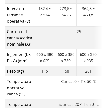
Intervallo
182,4 ~
273,6 ~
364,8 ~
45
tensione
230,4
345,6
460,8
operativa (V)
Corrente di
25
carica/scarica
nominale (A)*
Ingombri (L x
600 x 380
600 x 380
600 x 380
60
P x A) (mm)
x 625
x 780
x 935
x
Peso (Kg)
115
158
201
Temperatura
Carica: 0 < T ≤ 50 °C
operativa
carica (°C)
Temperatura
Scarica: -20 < T ≤ 50 °C