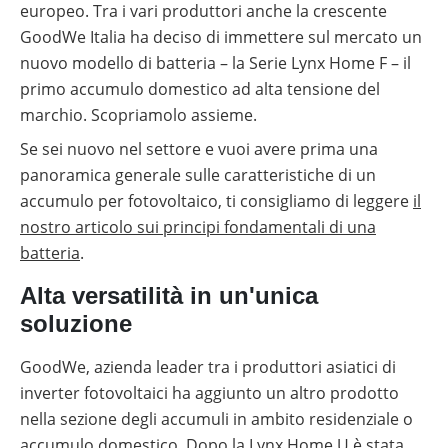
autoconsumo
europeo. Tra i vari produttori anche la crescente
fotovoltaico
GoodWe Italia ha deciso di immettere sul mercato un
Batterie
nuovo modello di batteria – la Serie Lynx Home F – il
compatibili
con
primo accumulo domestico ad alta tensione del
inverter
marchio. Scopriamolo assieme.
fotovoltaici
Se sei nuovo nel settore e vuoi avere prima una
Tabelle
comparative
panoramica generale sulle caratteristiche di un
materiale
accumulo per fotovoltaico, ti consigliamo di leggere
il
fotovoltaico
nostro articolo sui principi fondamentali di una
Cataloghi
batteria
.
Memodo
su
materiale
Alta versatilità in un'unica
fotovoltaico
soluzione
GoodWe, azienda leader tra i produttori asiatici di
inverter fotovoltaici ha aggiunto un altro prodotto
nella sezione degli accumuli in ambito residenziale o
accumulo domestico. Dopo la Lynx Home U è stata