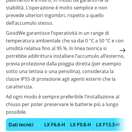
pavimento e a muro, in modo da garantirne la
stabilità. L’operazione è molto semplice e non
prevede ulteriori ingombri, rispetto a quello
dell’accumulo stesso.
GoodWe garantisce l’operatività in un range di
temperatura ambientale che va dai 0 °C a 50 °C e con
umidità relativa fino al 95 %. In linea teorica si
potrebbe addirittura installare l’accumulo all’esterno,
previa protezione dalla pioggia diretta (per esempio
sotto una tettoia o una pensilina), considerata la
classe IP55 di protezione agli agenti esterni che la
caratterizza.
Ad ogni modo è sempre preferibile l’installazione al
chiuso per poter preservare le batterie più a lungo
possibile.
Dati tecnici
LX F6.6-H
LX F9.8-H
LX F13.3-H
LX 