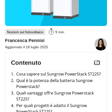
Webinar
con
Inverter
i
fotovoltaici
partner
produttori
Sistemi
di
accumulo
fotovoltaici
Nozioni sul fotovoltaico
9 min.
Francesca Pennisi
Sistemi
di
Aggiornato il 18 luglio 2025
montaggio
Strumenti
Contenuto
utili
Altro
Panoramica
1.
Cosa sapere sul Sungrow PowerStack ST225?
2.
Qual è la potenza della batteria Sungrow
E-mobility
Batterie
Incentivi
compatibili
Powerstack?
con
News
3.
Quali vantaggi offre Sungrow Powerstack
News
inverter
Panoramica
fotovoltaici
ST225?
Case
Argomento
Study
4.
Per quali progetti è adatto il Sungrow
Strumenti utili
Tabelle
comparative
PowerStack ST225?
Strumenti