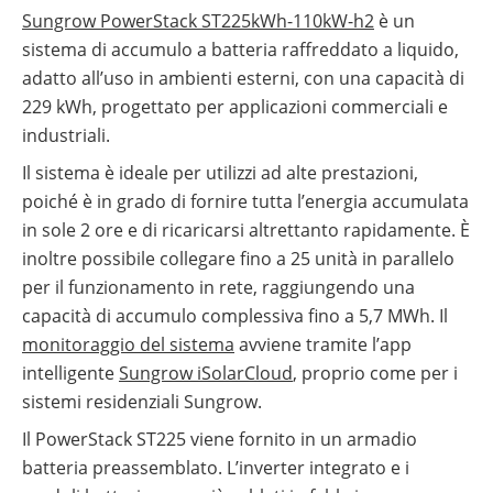
autoconsumo
Sungrow PowerStack ST225kWh-110kW-h2
è un
fotovoltaico
sistema di accumulo a batteria raffreddato a liquido,
Batterie
adatto all’uso in ambienti esterni, con una capacità di
compatibili
con
229 kWh, progettato per applicazioni commerciali e
inverter
fotovoltaici
industriali.
Tabelle
Il sistema è ideale per utilizzi ad alte prestazioni,
comparative
poiché è in grado di fornire tutta l’energia accumulata
materiale
fotovoltaico
in sole 2 ore e di ricaricarsi altrettanto rapidamente. È
inoltre possibile collegare fino a 25 unità in parallelo
Cataloghi
Memodo
per il funzionamento in rete, raggiungendo una
su
capacità di accumulo complessiva fino a 5,7 MWh. Il
materiale
fotovoltaico
monitoraggio del sistema
avviene tramite l’app
intelligente
Sungrow iSolarCloud
, proprio come per i
sistemi residenziali Sungrow.
Il PowerStack ST225 viene fornito in un armadio
batteria preassemblato. L’inverter integrato e i