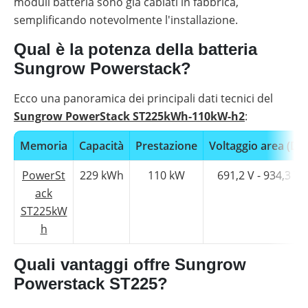
moduli batteria sono già cablati in fabbrica,
semplificando notevolmente l'installazione.
Qual è la potenza della batteria
Sungrow Powerstack?
Ecco una panoramica dei principali dati tecnici del
Sungrow PowerStack ST225kWh-110kW-h2
:
Memoria
Capacità
Prestazione
Voltaggio area (DC
PowerSt
229 kWh
110 kW
691,2 V - 934,3 V
ack
ST225kW
h
Quali vantaggi offre Sungrow
Powerstack ST225?