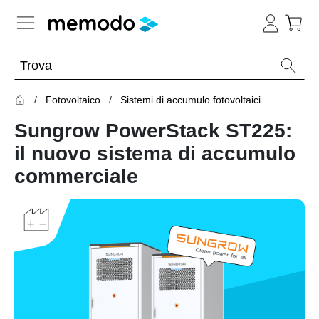
Conoscenza esperta
Fotovoltaico
Sistemi di accumulo fotovoltaici
Memodo Academy
Sungrow PowerStack ST225:
Fotovoltaico
Panoramica
il nuovo sistema di accumulo
commerciale
Archivio
Panoramica
-
Webinar
sul
Argomento
fotovoltaico
Impianti
Webinar
Panoramica
fotovoltaici
sul
fotovoltaico
Webinar
Moduli
con
fotovoltaici
Memodo
Panoramica
Ottimizzatori