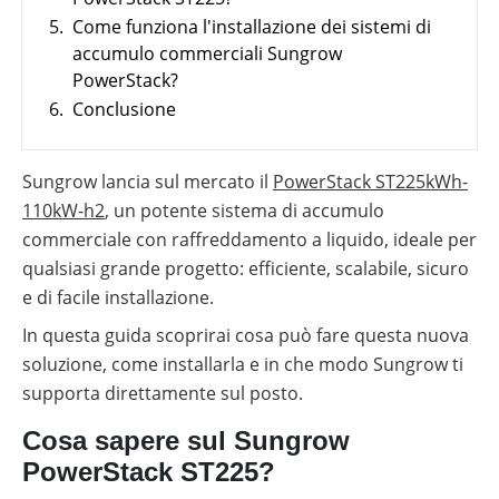
Sistemi
Generale
materiale
utili
di
Negozio online
5.
Come funziona l'installazione dei sistemi di
Panoramica
fotovoltaico
monitoraggio
Wallbox
accumulo commerciali Sungrow
Panoramica
Supporto
Cataloghi
PowerStack?
Sector
al
Memodo
Colonnine
coupling
tuo
su
di
Wallbox
6.
Conclusione
Italia
lavoro
materiale
ricarica
e
quotidiano
fotovoltaico
stazioni
di
di
installatore
ricarica
Sungrow lancia sul mercato il
PowerStack ST225kWh-
Calcolatore
per
di
110kW-h2
, un potente sistema di accumulo
veicoli
autoconsumo
Strumenti
elettrici
fotovoltaico
commerciale con raffreddamento a liquido, ideale per
di
progettazione
qualsiasi grande progetto: efficiente, scalabile, sicuro
e di facile installazione.
Wallbox
e
In questa guida scoprirai cosa può fare questa nuova
stazioni
di
soluzione, come installarla e in che modo Sungrow ti
ricarica
per
supporta direttamente sul posto.
veicoli
elettrici
Cosa sapere sul Sungrow
Calcolatore
PowerStack ST225?
di