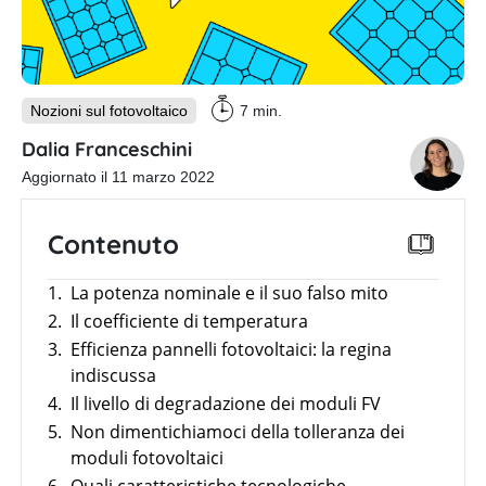
Webinar
con
Inverter
i
fotovoltaici
partner
produttori
Sistemi
di
Nozioni sul fotovoltaico
7 min.
accumulo
fotovoltaici
Dalia Franceschini
Sistemi
Aggiornato il 11 marzo 2022
di
montaggio
Contenuto
Strumenti
utili
1.
La potenza nominale e il suo falso mito
Altro
Panoramica
2.
Il coefficiente di temperatura
3.
Efficienza pannelli fotovoltaici: la regina
E-mobility
Batterie
Incentivi
compatibili
indiscussa
con
News
4.
Il livello di degradazione dei moduli FV
News
inverter
Panoramica
fotovoltaici
5.
Non dimentichiamoci della tolleranza dei
Case
Argomento
Study
moduli fotovoltaici
Strumenti utili
Tabelle
comparative
Strumenti