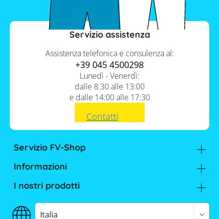
Servizio assistenza
Assistenza telefonica e consulenza al:
+39 045 4500298
Lunedì - Venerdì:
dalle 8:30 alle 13:00
Contenuto
e dalle 14:00 alle 17:30
Contatti
1.
La potenza nominale e il suo falso
mito
2.
Il coefficiente di temperatura
Servizio FV-Shop
3.
Efficienza pannelli fotovoltaici: la
Memodo Academy
Informazioni
regina indiscussa
Conoscenza esperta
Chi siamo
4.
Il livello di degradazione dei
I nostri prodotti
Assistenza e supporto tecnico
moduli FV
Dove potete trovarci
Cataloghi Memodo
FAQ
5.
Non dimentichiamoci della
Lavora con noi
Tabelle comparative materiale fotovoltaico
Italia
tolleranza dei moduli fotovoltaici