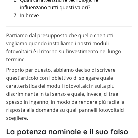
6.
Quali caratteristiche tecnologiche
Sistemi
Generale
materiale
utili
di
Negozio online
influenzano tutti questi valori?
Panoramica
fotovoltaico
monitoraggio
Wallbox
7.
In breve
Panoramica
Supporto
Cataloghi
Sector
al
Memodo
Colonnine
coupling
tuo
su
di
Wallbox
Italia
lavoro
materiale
ricarica
e
Partiamo dal presupposto che quello che tutti
quotidiano
fotovoltaico
stazioni
vogliamo quando installiamo i nostri moduli
di
di
installatore
ricarica
Calcolatore
fotovoltaici è il ritorno sull’investimento nel lungo
per
di
termine.
veicoli
autoconsumo
Strumenti
elettrici
fotovoltaico
di
Proprio per questo, abbiamo deciso di scrivere
progettazione
quest’articolo con l’obiettivo di spiegare quale
Wallbox
caratteristica dei moduli fotovoltaici risulta più
e
stazioni
discriminante in tal senso e quale, invece, ci trae
di
spesso in inganno, in modo da rendere più facile la
ricarica
per
risposta alla domanda su quali pannelli fotovoltaici
veicoli
scegliere.
elettrici
Calcolatore
La potenza nominale e il suo falso
di