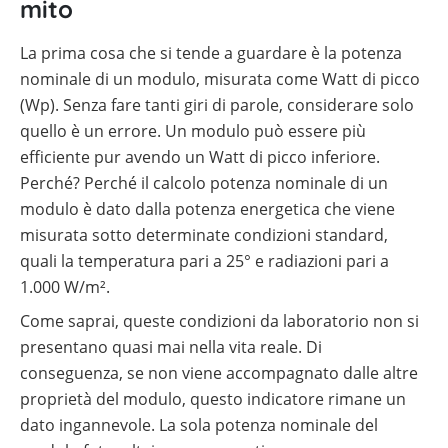
autoconsumo
mito
fotovoltaico
La prima cosa che si tende a guardare è la potenza
Batterie
compatibili
nominale di un modulo, misurata come Watt di picco
con
inverter
(Wp). Senza fare tanti giri di parole, considerare solo
fotovoltaici
quello è un errore. Un modulo può essere più
Tabelle
efficiente pur avendo un Watt di picco inferiore.
comparative
Perché? Perché il calcolo potenza nominale di un
materiale
fotovoltaico
modulo è dato dalla potenza energetica che viene
misurata sotto determinate condizioni standard,
Cataloghi
Memodo
quali la temperatura pari a 25° e radiazioni pari a
su
1.000 W/m².
materiale
fotovoltaico
Come saprai, queste condizioni da laboratorio non si
presentano quasi mai nella vita reale. Di
conseguenza, se non viene accompagnato dalle altre
proprietà del modulo, questo indicatore rimane un
dato ingannevole. La sola potenza nominale del