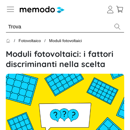
Conoscenza esperta
Fotovoltaico
Moduli fotovoltaici
Memodo Academy
Moduli fotovoltaici: i fattori
Fotovoltaico
Panoramica
discriminanti nella scelta
Archivio
Panoramica
-
Webinar
sul
Argomento
fotovoltaico
Impianti
Webinar
Panoramica
fotovoltaici
sul
fotovoltaico
Webinar
Moduli
con
fotovoltaici
Memodo
Panoramica
Ottimizzatori