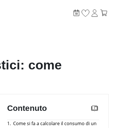
tici: come
taico
Altro
i
Incentivi
News
Case Study
Contenuto
Sistemi di monitoraggio
Sector coupling
1.
Come si fa a calcolare il consumo di un