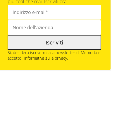
più cool che mai. Iscriviti ora!
Iscriviti
Sì, desidero iscrivermi alla newsletter di Memodo e
accetto
l'informativa sulla privacy
.