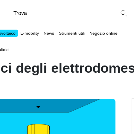
ovoltaico
E-mobility
News
Strumenti utili
Negozio online
ltaici
i degli elettrodomes
tallatore
Strumenti utili
Strumenti utili
Webinar sul fotovol
Batterie compatibili con inverter fotovoltaici
Wallbox e stazioni di ricarica per veicoli elettric
Tabelle comparative materiale fotovoltaico
Cataloghi Memodo su materiale fotovoltaico
Calcolatore di autoconsumo fotovoltaico