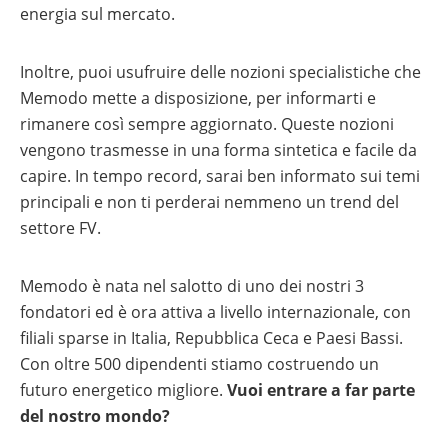
energia sul mercato.
con
inverter
fotovoltaici
Inoltre, puoi usufruire delle nozioni specialistiche che
Tabelle
Memodo mette a disposizione, per informarti e
comparative
materiale
rimanere così sempre aggiornato. Queste nozioni
fotovoltaico
vengono trasmesse in una forma sintetica e facile da
Cataloghi
capire. In tempo record, sarai ben informato sui temi
Memodo
su
principali e non ti perderai nemmeno un trend del
materiale
settore FV.
fotovoltaico
Memodo è nata nel salotto di uno dei nostri 3
fondatori ed è ora attiva a livello internazionale, con
filiali sparse in Italia, Repubblica Ceca e Paesi Bassi.
Con oltre 500 dipendenti stiamo costruendo un
futuro energetico migliore.
Vuoi entrare a far parte
del nostro mondo?