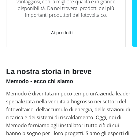
vantaggiosi, con la migliore qualità e in grande
Webinar
al
con
Colonnine
News
con
tuo
inverter
di
Wallbox
disponibilità. Da noi troverai prodotti dei più
Inverter
Italia
i
lavoro
fotovoltaici
ricarica
e
fotovoltaici
Case
importanti produttori del fotovoltaico.
partner
quotidiano
stazioni
Study
produttori
di
di
Tabelle
Sistemi
installatore
ricarica
comparative
di
Sistemi
per
Ai prodotti
materiale
accumulo
di
veicoli
fotovoltaico
fotovoltaici
Strumenti
monitoraggio
elettrici
di
Cataloghi
progettazione
Sistemi
Sector
Memodo
di
coupling
su
montaggio
Wallbox
materiale
e
fotovoltaico
La nostra storia in breve
stazioni
di
Calcolatore
ricarica
Memodo - ecco chi siamo
di
per
autoconsumo
veicoli
Memodo è diventata in poco tempo un’azienda leader
fotovoltaico
elettrici
specializzata nella vendita all’ingrosso nei settori del
Calcolatore
fotovoltaico, dell’accumulo di energia, delle stazioni di
di
autoconsumo
ricarica e dei sistemi di riscaldamento. Oggi, noi di
fotovoltaico
Memodo forniamo agli installatori tutto ciò di cui
Batterie
hanno bisogno per i loro progetti. Siamo gli esperti di
compatibili