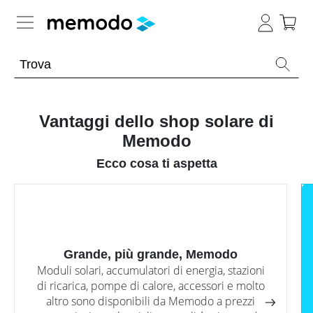
Conoscenza esperta
Memodo Academy
Vantaggi dello shop solare di
Memodo
Fotovoltaico
Panoramica
Ecco cosa ti aspetta
Archivio
E-mobility
Panoramica
-
Webinar
sul
Argomento
News
Panoramica
fotovoltaico
Strumenti
Impianti
Argomento
Webinar
utili
Strumenti utili
Panoramica
fotovoltaici
sul
Grande, più grande, Memodo
fotovoltaico
Strumenti
Altro
Generale
Moduli solari, accumulatori di energia, stazioni
Webinar
Moduli
Panoramica
utili
Negozio online
con
Panoramica
fotovoltaici
di ricarica, pompe di calore, accessori e molto
Memodo
Panoramica
Wallbox
Batterie
Incentivi
altro sono disponibili da Memodo a prezzi
Panoramica
Supporto
Ottimizzatori
compatibili