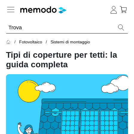
Conoscenza esperta
Fotovoltaico
Sistemi di montaggio
Memodo Academy
Tipi di coperture per tetti: la
Fotovoltaico
Panoramica
guida completa
Archivio
Panoramica
-
Webinar
sul
Argomento
fotovoltaico
Impianti
Webinar
Panoramica
fotovoltaici
sul
fotovoltaico
Webinar
Moduli
con
fotovoltaici
Memodo
Panoramica
Ottimizzatori