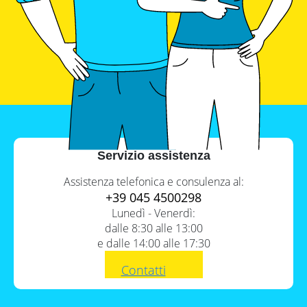
Contenuto
1.
Che cos’è la copertura in
Servizio assistenza
architettura?
Assistenza telefonica e consulenza al:
2.
Le funzioni principali di una
+39 045 4500298
copertura
Lunedì - Venerdì:
3.
Che cosa compone una
dalle 8:30 alle 13:00
copertura?
e dalle 14:00 alle 17:30
4.
Quali tipologie di coperture
esistono?
Contatti
5.
Tipi di copertura a falde
6.
Tipi di copertura tetto piano