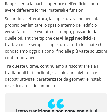
autoconsumo
Rappresenta la parte superiore dell'edificio e può
fotovoltaico
avere differenti forme, materiali e funzioni.
Batterie
compatibili
Secondo la letteratura, la copertura viene pensata
con
proprio per limitare lo spazio interno dell’edificio
inverter
fotovoltaici
verso l’alto e si è evoluta nel tempo, passando da
quelle più antiche tipiche dei
villaggi neolitici
(si
Tabelle
comparative
trattava delle semplici coperture a tetto inclinate che
materiale
fotovoltaico
conosciamo oggi o a cono) fino alle più vaste soluzioni
contemporanee.
Cataloghi
Memodo
Tra queste ultime, continuiamo a riscontrare sia i
su
materiale
tradizionali tetti inclinati, sia soluzioni high tech e
fotovoltaico
decostruttiviste, caratterizzate da geometrie instabili,
disarticolate e decomposte.
Il tetto tradizionale non conviene più. Il