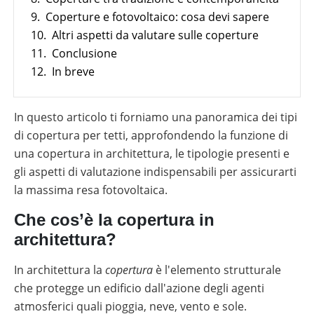
Sistemi
Generale
materiale
utili
di
Negozio online
9.
Coperture e fotovoltaico: cosa devi sapere
Panoramica
fotovoltaico
monitoraggio
Wallbox
10.
Altri aspetti da valutare sulle coperture
Panoramica
Supporto
Cataloghi
Sector
11.
Conclusione
al
Memodo
Colonnine
coupling
tuo
su
di
Wallbox
12.
In breve
Italia
lavoro
materiale
ricarica
e
quotidiano
fotovoltaico
stazioni
di
di
installatore
ricarica
Calcolatore
In questo articolo ti forniamo una panoramica dei tipi
per
di
di copertura per tetti, approfondendo la funzione di
veicoli
autoconsumo
Strumenti
elettrici
fotovoltaico
una copertura in architettura, le tipologie presenti e
di
progettazione
gli aspetti di valutazione indispensabili per assicurarti
la massima resa fotovoltaica.
Wallbox
e
stazioni
Che cos’è la copertura in
di
ricarica
architettura?
per
veicoli
elettrici
In architettura la
copertura
è l'elemento strutturale
che protegge un edificio dall'azione degli agenti
Calcolatore
di
atmosferici quali pioggia, neve, vento e sole.