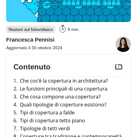
Webinar
con
Inverter
i
fotovoltaici
partner
produttori
Sistemi
di
Nozioni sul fotovoltaico
9 min.
accumulo
fotovoltaici
Francesca Pennisi
Aggiornato il 30 ottobre 2024
Sistemi
di
montaggio
Contenuto
Strumenti
utili
1.
Che cos’è la copertura in architettura?
Altro
2.
Le funzioni principali di una copertura
Panoramica
3.
Che cosa compone una copertura?
E-mobility
Batterie
Incentivi
4.
Quali tipologie di coperture esistono?
compatibili
con
News
5.
Tipi di copertura a falde
News
inverter
Panoramica
fotovoltaici
6.
Tipi di copertura tetto piano
Case
Argomento
Study
7.
Tipologie di tetti verdi
Strumenti utili
Tabelle
comparative
8.
Coperture tra tradizione e contemporaneità
Strumenti